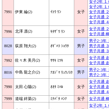
女子2年 １
女子2年 １
7991
伊東 綸(2)
ｲﾄｳ ﾘﾝ
女子
女子共通 
女子共通 
女子共通 
女子共通 
北澤 凛(2)
女子
7996
ｷﾀｻﾞﾜ ﾘﾝ
女子共通 
男子2･3年 
8028
荻原 翔大(2)
ｵｷﾞﾊﾗ ｼｮｳﾀ
男子
男子共通 ３
男子共通 ３
女子共通 走
佐々木 美月(2)
女子
7992
ｻｻｷ ﾐﾂｷ
女子共通 
男子2･3年 
中島 龍之介(2)
男子
8016
ﾅｶｼﾞﾏ ﾘｭｳﾉｽｹ
男子2･3年
女子共通 走
7990
太田 心陽(2)
ｵｵﾀ ﾐﾊﾙ
女子
女子共通 
女子共通 
7999
道端 絆菜(2)
ﾐﾁﾊﾞﾀ ﾊﾝﾅ
女子
女子共通 
女子2年 １