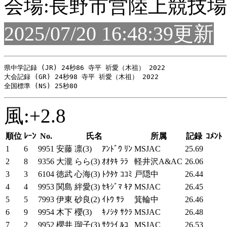
会場:長野市営陸上競技場
2025/07/20 16:48:39更新
県中学記録 (JR) 24秒86 寺平 祈愛（木祖） 2022

大会記録 (GR) 24秒98 寺平 祈愛（木祖） 2022

風:+2.8
順位
ﾚｰﾝ
No.
氏名
所属
記録
ｺﾒﾝﾄ
1
6
9951
安藤 凛(3)
ｱﾝﾄﾞｳ ﾘﾝ
MSJAC
25.69
2
8
9356
大瀧 らら(3)
ｵｵﾀｷ ﾗﾗ
軽井沢A&AC
26.06
3
3
6104
徳武 心海(3)
ﾄｸﾀｹ ｺｺﾐ
戸隠中
26.44
4
4
9953
関島 絆愛(3)
ｾｷｼﾞﾏ ｷｱ
MSJAC
26.45
5
5
7993
伊東 砂良(2)
ｲﾄｳ ｻﾗ
箕輪中
26.46
6
9
9954
木下 櫻(3)
ｷﾉｼﾀ ｻｸﾗ
MSJAC
26.48
7
2
9952
櫻井 瑠子(3)
ｻｸﾗｲ ﾙｺ
MSJAC
26.53