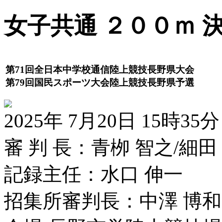
女子共通 ２００ｍ 
第71回全日本中学校通信陸上競技長野県大会
第79回国民スポーツ大会陸上競技長野県予選
2025年 7月20日 15時35分
審 判 長：青栁 智之/細田
記録主任：水口 伸一
招集所審判長：中澤 博和