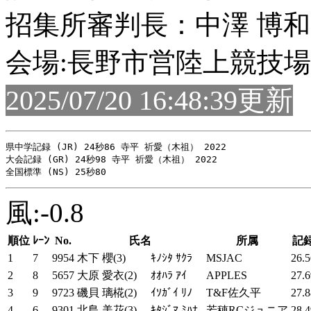
招集所審判長：中澤 博和
会場:長野市営陸上競技場
2025/07/20 16:48:39更新
県中学記録 (JR) 24秒86 寺平 祈愛（木祖） 2022

大会記録 (GR) 24秒98 寺平 祈愛（木祖） 2022

風:-0.8
順位
ﾚｰﾝ
No.
氏名
所属
記
1
7
9954
木下 櫻(3)
ｷﾉｼﾀ ｻｸﾗ
MSJAC
26.5
2
8
5657
大原 愛衣(2)
ｵｵﾊﾗ ｱｲ
APPLES
27.6
3
9
9723
磯貝 璃椛(2)
ｲｿｶﾞｲ ﾘﾉ
T&F佐久平
27.8
4
6
9301
北島 美花(3)
ｷﾀｼﾞﾏ ﾐﾊﾅ
若穂RCジュニア
28.4