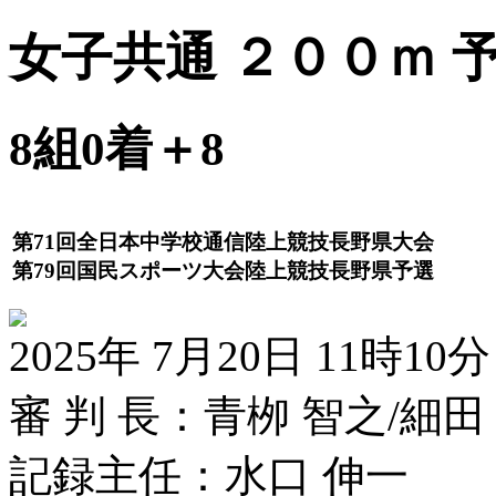
女子共通 ２００ｍ 
8組0着＋8
第71回全日本中学校通信陸上競技長野県大会
第79回国民スポーツ大会陸上競技長野県予選
2025年 7月20日 11時10分
審 判 長：青栁 智之/細田
記録主任：水口 伸一