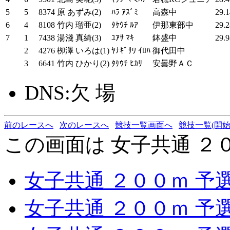
5
5
8374
原 あずみ(2)
ﾊﾗ ｱｽﾞﾐ
高森中
29.1
6
4
8108
竹内 瑠亜(2)
ﾀｹｳﾁ ﾙｱ
伊那東部中
29.2
7
1
7438
湯淺 真綺(3)
ﾕｱｻ ﾏｷ
鉢盛中
29.9
2
4276
栁澤 いろは(1)
ﾔﾅｷﾞｻﾜ ｲﾛﾊ
御代田中
3
6641
竹内 ひかり(2)
ﾀｹｳﾁ ﾋｶﾘ
安曇野ＡＣ
DNS:欠 場
前のレースへ
次のレースへ
競技一覧画面へ
競技一覧(開始
この画面は 女子共通 ２０
女子共通 ２００ｍ 予
女子共通 ２００ｍ 予