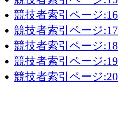
競技者索引ページ:16
競技者索引ページ:17
競技者索引ページ:18
競技者索引ページ:19
競技者索引ページ:20