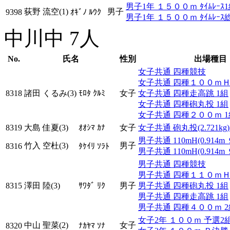
男子1年 １５００ｍ ﾀｲﾑﾚｰｽ
荻野 流空(1)
男子
9398
ｵｷﾞﾉ ﾙｳｸ
男子1年 １５００ｍ ﾀｲﾑﾚｰ
中川中 7人
No.
氏名
性別
出場種目
女子共通 四種競技
女子共通 四種１００ｍＨ
8318
諸田 くるみ(3)
ﾓﾛﾀ ｸﾙﾐ
女子
女子共通 四種走高跳 1組
女子共通 四種砲丸投 1組
女子共通 四種２００ｍ 1
8319
大島 佳夏(3)
ｵｵｼﾏ ｶﾅ
女子
女子共通 砲丸投(2.721kg
男子共通 110mH(0.914m_
竹入 空杜(3)
男子
8316
ﾀｹｲﾘ ｿﾗﾄ
男子共通 110mH(0.914m_
男子共通 四種競技
男子共通 四種１１０ｍＨ
8315
澤田 陸(3)
ｻﾜﾀﾞ ﾘｸ
男子
男子共通 四種砲丸投 1組
男子共通 四種走高跳 1組
男子共通 四種４００ｍ 2
女子2年 １００ｍ 予選2
中山 聖菜(2)
女子
8320
ﾅｶﾔﾏ ｿﾅ