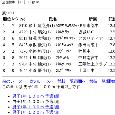
風:+0.1
順位
ﾚｰﾝ
No.
氏名
所属
記
1
7
8110
箱山 龍之介(1)
ﾊｺﾔﾏ ﾘｭｳﾉｽｹ
伊那東部中
12.
2
4
4729
中村 璃久(1)
ﾅｶﾑﾗ ﾘｸ
坂城JAC
12.
3
6
9511
柳澤 大和(1)
ﾔﾅｷﾞｻﾜ ﾔﾏﾄ
アスリティア
12.
4
5
8425
永坂 優真(1)
ﾅｶﾞｻｶ ﾕｳﾏ
飯田高陵中
12.
5
2
7370
小路 悠真(1)
ｺｳｼﾞ ﾕｳﾏ
梓川中
13.
6
8
5077
土屋 翔琉(1)
ﾂﾁﾔ ｶｹﾙ
中野南宮中
13.
7
3
9704
中村 柚太(1)
ﾅｶﾑﾗ ﾕｳﾀ
三陽陸上クラブ
13.
8
9
4644
小菅 優斗(1)
ｺｽｹﾞ ﾕｳﾄ
上田四中
13.
前のレースへ
次のレースへ
競技一覧画面へ
競技一覧(開始
この画面は 男子1年 １００ｍ 予選2組 です。
男子1年 １００ｍ 予選1組
男子1年 １００ｍ 予選2組
男子1年 １００ｍ 予選3組
男子1年 １００ｍ 予選4組