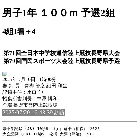
男子1年 １００ｍ 予選2組
4組1着＋4
第71回全日本中学校通信陸上競技長野県大会
第79回国民スポーツ大会陸上競技長野県予選
2025年 7月19日 11時00分
審 判 長：青栁 智之/細田 和生
記録主任：水口 伸一
招集所審判長：中澤 博和
会場:長野市営陸上競技場
2025/07/20 16:48:39更新
県中学記録 (JR) 10秒84 丸山 竜平（相森） 2022

大会記録 (GR) 11秒58 松橋 大夢（犀陵） 2010
