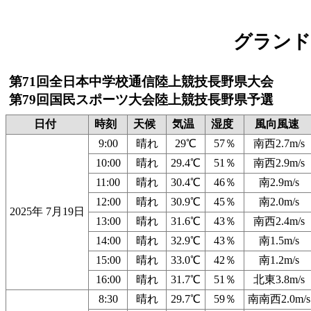
グランド
第71回全日本中学校通信陸上競技長野県大会
第79回国民スポーツ大会陸上競技長野県予選
日付
時刻
天候
気温
湿度
風向風速
9:00
晴れ
29℃
57％
南西2.7m/s
10:00
晴れ
29.4℃
51％
南西2.9m/s
11:00
晴れ
30.4℃
46％
南2.9m/s
12:00
晴れ
30.9℃
45％
南2.0m/s
2025年 7月19日
13:00
晴れ
31.6℃
43％
南西2.4m/s
14:00
晴れ
32.9℃
43％
南1.5m/s
15:00
晴れ
33.0℃
42％
南1.2m/s
16:00
晴れ
31.7℃
51％
北東3.8m/s
8:30
晴れ
29.7℃
59％
南南西2.0m/s