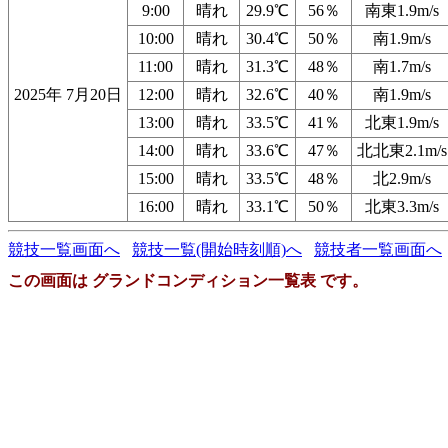
9:00
晴れ
29.9℃
56％
南東1.9m/s
10:00
晴れ
30.4℃
50％
南1.9m/s
11:00
晴れ
31.3℃
48％
南1.7m/s
2025年 7月20日
12:00
晴れ
32.6℃
40％
南1.9m/s
13:00
晴れ
33.5℃
41％
北東1.9m/s
14:00
晴れ
33.6℃
47％
北北東2.1m/s
15:00
晴れ
33.5℃
48％
北2.9m/s
16:00
晴れ
33.1℃
50％
北東3.3m/s
競技一覧画面へ
競技一覧(開始時刻順)へ
競技者一覧画面へ
この画面は グランドコンディション一覧表 です。