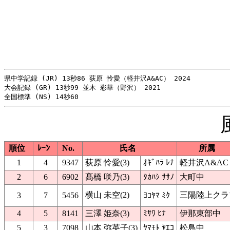
県中学記録 (JR) 13秒86 荻原 怜愛（軽井沢A&AC） 2024

大会記録 (GR) 13秒99 並木 彩華（野沢） 2021

順位
ﾚｰﾝ
No.
氏名
所属
1
4
9347
荻原 怜愛(3)
ｵｷﾞﾊﾗ ﾚﾅ
軽井沢A&AC
2
6
6902
髙橋 咲乃(3)
ﾀｶﾊｼ ｻｻﾉ
大町中
横山 未空(2)
三陽陸上クラ
3
7
5456
ﾖｺﾔﾏ ﾐｸ
4
5
8141
三澤 姫奈(3)
ﾐｻﾜ ﾋﾅ
伊那東部中
5
3
7098
山本 弥英子(3)
ﾔﾏﾓﾄ ﾔｴｺ
松島中