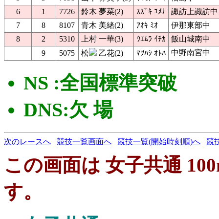
6
1
7726
鈴木 夢菜(2)
ｽｽﾞｷ ﾕﾒﾅ
諏訪上諏訪中
7
8
8107
青木 美緒(2)
ｱｵｷ ﾐｵ
伊那東部中
8
2
5310
上村 一華(3)
ｳｴﾑﾗ ｲﾁｶ
飯山城南中
中野南宮中
9
5075
松
乙花(2)
ﾏﾂﾊｼ ｵﾄﾊ
NS :全国標準突破
DNS:欠 場
次のレースへ
競技一覧画面へ
競技一覧(開始時刻順)へ
競
この画面は 女子共通 100mH
す。