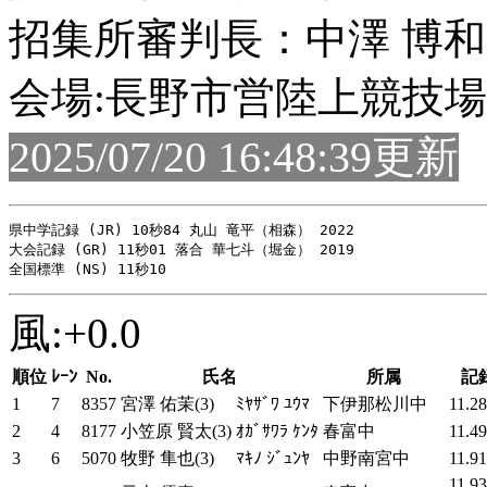
招集所審判長：中澤 博和
会場:長野市営陸上競技場
2025/07/20 16:48:39更新
県中学記録 (JR) 10秒84 丸山 竜平（相森） 2022

大会記録 (GR) 11秒01 落合 華七斗（堀金） 2019

風:+0.0
順位
ﾚｰﾝ
No.
氏名
所属
記
1
7
8357
宮澤 佑茉(3)
ﾐﾔｻﾞﾜ ﾕｳﾏ
下伊那松川中
11.28
2
4
8177
小笠原 賢太(3)
ｵｶﾞｻﾜﾗ ｹﾝﾀ
春富中
11.49
3
6
5070
牧野 隼也(3)
ﾏｷﾉ ｼﾞｭﾝﾔ
中野南宮中
11.91
11.93