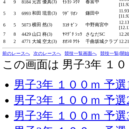
元吉 優真(3)
春富中
4
9
8184
ﾓﾄﾖｼ ﾕｳﾏ
[11.9
11.93
和田 琉音(3)
鎌田中
5
3
6993
ﾜﾀﾞ ﾘｵﾝ
[11.9
12.1
横田 然(3)
中野南宮中
6
5
5073
ﾖｺﾀ ｾﾞﾝ
[12.1
7
8
4429
山口 柊(3)
ﾔﾏｸﾞﾁ ｼｭｳ
さなだSC
12.2
8
2
4771
大城 空太(3)
ｵｵｼﾛ ｸｳﾄ
千曲坂城クラブ
12.2
前のレースへ
次のレースへ
競技一覧画面へ
競技一覧(開始
この画面は 男子3年 １０
男子3年 １００ｍ 予選
男子3年 １００ｍ 予選
男子3年 １００ｍ 予選