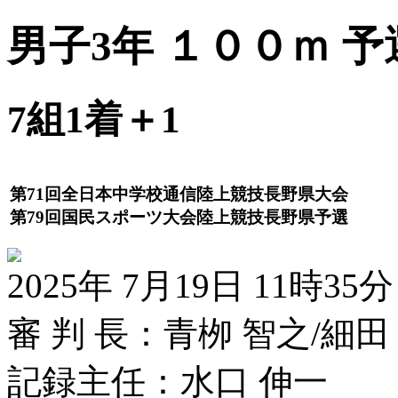
男子3年 １００ｍ 予
7組1着＋1
第71回全日本中学校通信陸上競技長野県大会
第79回国民スポーツ大会陸上競技長野県予選
2025年 7月19日 11時35分
審 判 長：青栁 智之/細田
記録主任：水口 伸一