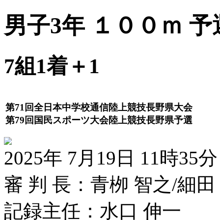
男子3年 １００ｍ 予
7組1着＋1
第71回全日本中学校通信陸上競技長野県大会
第79回国民スポーツ大会陸上競技長野県予選
2025年 7月19日 11時35分
審 判 長：青栁 智之/細田
記録主任：水口 伸一