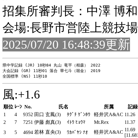
招集所審判長：中澤 博和
会場:長野市営陸上競技場
2025/07/20 16:48:39更新
県中学記録 (JR) 10秒84 丸山 竜平（相森） 2022

大会記録 (GR) 11秒01 落合 華七斗（堀金） 2019

風:+1.6
順位
ﾚｰﾝ
No.
氏名
所属
記録
1
4
9352
田口 玄鳳(3)
ﾀｸﾞﾁ ｹﾞﾝﾎｳ
軽井沢A&AC
11.26
2
7
7251
伊藤 彪真(3)
ｲﾄｳ ﾋｮｳﾏ
Mt.Rex
11.37
11.69
若林 直央(3)
軽井沢A&AC
3
5
4694
ﾜｶﾊﾞﾔｼ ﾅｵ
[11.68