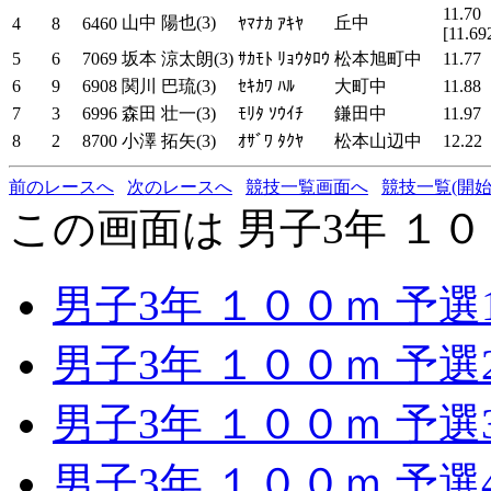
11.70
山中 陽也(3)
丘中
4
8
6460
ﾔﾏﾅｶ ｱｷﾔ
[11.69
5
6
7069
坂本 涼太朗(3)
ｻｶﾓﾄ ﾘｮｳﾀﾛｳ
松本旭町中
11.77
6
9
6908
関川 巴琉(3)
ｾｷｶﾜ ﾊﾙ
大町中
11.88
7
3
6996
森田 壮一(3)
ﾓﾘﾀ ｿｳｲﾁ
鎌田中
11.97
8
2
8700
小澤 拓矢(3)
ｵｻﾞﾜ ﾀｸﾔ
松本山辺中
12.22
前のレースへ
次のレースへ
競技一覧画面へ
競技一覧(開始
この画面は 男子3年 １０
男子3年 １００ｍ 予選
男子3年 １００ｍ 予選
男子3年 １００ｍ 予選
男子3年 １００ｍ 予選