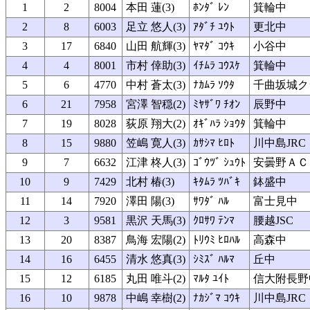
1
2
8004
本田 蓮(3)
ﾎﾝﾀﾞ ﾚﾝ
箕輪中
2
8
6003
足立 悠人(3)
ｱﾀﾞﾁ ﾕｳﾄ
更北中
3
17
6840
山田 航輝(3)
ﾔﾏﾀﾞ ｺｳｷ
小谷中
4
4
8001
市村 倖助(3)
ｲﾁﾑﾗ ｺｳｽｹ
箕輪中
5
6
4770
中村 蒼太(3)
ﾅｶﾑﾗ ｿｳﾀ
千曲坂城ク
6
21
7958
宮澤 智穏(2)
ﾐﾔｻﾞﾜ ﾁｵﾝ
辰野中
7
19
8028
荻原 翔大(2)
ｵｷﾞﾊﾗ ｼｮｳﾀ
箕輪中
8
15
9880
笠嶋 寛人(3)
ｶｻｼﾏ ﾋﾛﾄ
川中島JRC
9
7
6632
江津 柊人(3)
ｺﾞｳﾂﾞ ｼｭｳﾄ
安曇野ＡＣ
10
9
7429
北村 椿(3)
ｷﾀﾑﾗ ﾂﾊﾞｷ
鉢盛中
11
14
7920
澤田 陽(3)
ｻﾜﾀﾞ ﾊﾙ
富士見中
12
3
9581
黒沢 天馬(3)
ｸﾛｻﾜ ﾃﾝﾏ
腰越JSC
13
20
8387
鳥海 宏陽(2)
ﾄﾘｳﾐ ﾋﾛﾊﾙ
高森中
14
16
6455
清水 悠真(3)
ｼﾐｽﾞ ﾊﾙﾏ
丘中
15
12
6185
丸田 唯斗(2)
ﾏﾙﾀ ﾕｲﾄ
信大附長野
16
10
9878
中嶋 幸樹(2)
ﾅｶｼﾞﾏ ｺｳｷ
川中島JRC