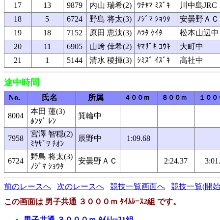
17
13
9879
内山 瑞希(2)
ｳﾁﾔﾏ ﾐｽﾞｷ
川中島JRC
18
5
6724
野島 将太(3)
ﾉｼﾞﾏ ｼｮｳﾀ
安曇野ＡＣ
19
18
7152
原田 恵汰(3)
ﾊﾗﾀ ｹｲﾀ
松本山辺中
20
11
6905
山﨑 倖希(2)
ﾔﾏｻﾞｷ ｺｳｷ
大町中
21
1
5144
清水 稜揮(3)
ｼﾐｽﾞ ｲｽﾞｷ
高社中
途中時間
No.
氏名
所属
４００ｍ
８００ｍ
１００
本田 蓮(3)
8004
箕輪中
ﾎﾝﾀﾞ ﾚﾝ
宮澤 智穏(2)
7958
辰野中
1:09.68
ﾐﾔｻﾞﾜ ﾁｵﾝ
野島 将太(3)
6724
安曇野ＡＣ
2:24.37
3:01
ﾉｼﾞﾏ ｼｮｳﾀ
前のレースへ
次のレースへ
競技一覧画面へ
競技一覧(開始
この画面は 男子共通 ３０００ｍ ﾀｲﾑﾚｰｽ2組 です。
男子共通 ３０００ｍ ﾀｲﾑﾚｰｽ1組