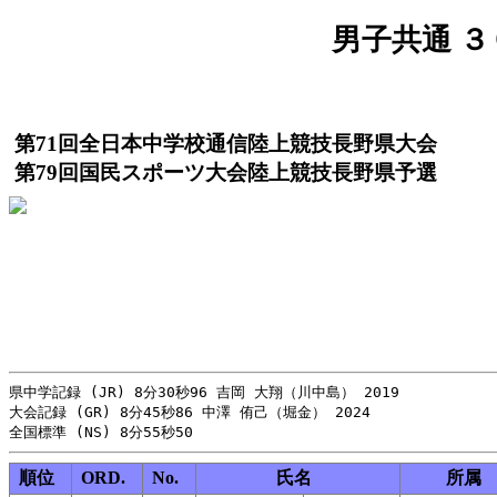
男子共通 ３０
第71回全日本中学校通信陸上競技長野県大会
第79回国民スポーツ大会陸上競技長野県予選
県中学記録 (JR) 8分30秒96 吉岡 大翔（川中島） 2019

大会記録 (GR) 8分45秒86 中澤 侑己（堀金） 2024

順位
ORD.
No.
氏名
所属