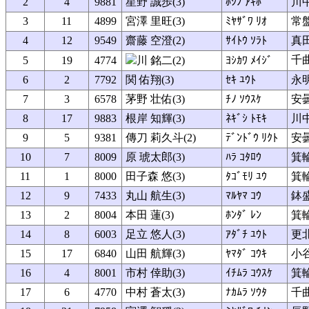
2
4
9881
星野 誠歩(3)
ﾎｼﾉ ｱｷﾎ
川中
3
11
4899
宮澤 里旺(3)
ﾐﾔｻﾞﾜ ﾘｵ
常
4
12
9549
齋藤 空澄(2)
ｻｲﾄｳ ｿﾗﾄ
真
千
5
19
4774
川 銘二(2)
ﾖｼｶﾜ ﾒｲｼﾞ
6
2
7792
関 佑翔(3)
ｾｷ ﾕｳﾄ
永
7
3
6578
茅野 壮佑(3)
ﾁﾉ ｿｳｽｹ
安
8
17
9883
根岸 知輝(3)
ﾈｷﾞｼ ﾄﾓｷ
川中
9
5
9381
傳刀 莉久斗(2)
ﾃﾞﾝﾄﾞｳ ﾘｸﾄ
安
10
7
8009
原 琥太郎(3)
ﾊﾗ ｺﾀﾛｳ
箕
11
1
8000
田子森 悠(3)
ﾀｺﾞﾓﾘ ﾕｳ
箕
12
9
7433
丸山 航生(3)
ﾏﾙﾔﾏ ｺｳ
鉢
13
2
8004
本田 蓮(3)
ﾎﾝﾀﾞ ﾚﾝ
箕
14
8
6003
足立 悠人(3)
ｱﾀﾞﾁ ﾕｳﾄ
更
15
17
6840
山田 航輝(3)
ﾔﾏﾀﾞ ｺｳｷ
小
16
4
8001
市村 倖助(3)
ｲﾁﾑﾗ ｺｳｽｹ
箕
17
6
4770
中村 蒼太(3)
ﾅｶﾑﾗ ｿｳﾀ
千