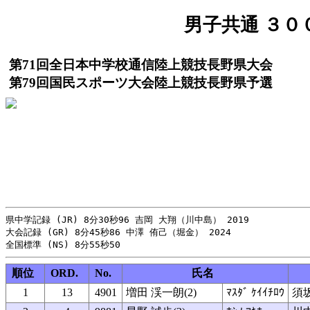
男子共通 ３００
第71回全日本中学校通信陸上競技長野県大会
第79回国民スポーツ大会陸上競技長野県予選
県中学記録 (JR) 8分30秒96 吉岡 大翔（川中島） 2019

大会記録 (GR) 8分45秒86 中澤 侑己（堀金） 2024

順位
ORD.
No.
氏名
1
13
4901
増田 渓一朗(2)
ﾏｽﾀﾞ ｹｲｲﾁﾛｳ
須