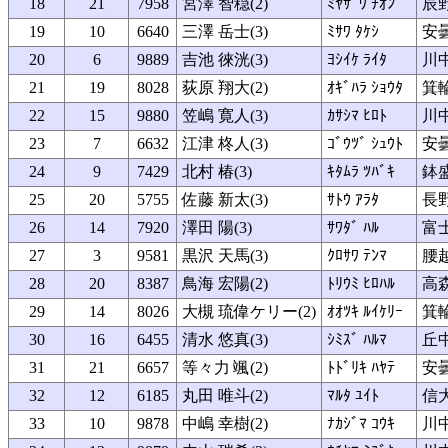
18
21
7958
宮澤 智穏(2)
ﾐﾔｻﾞﾜ ﾁｵﾝ
辰
19
10
6640
三澤 岳士(3)
ﾐｻﾜ ﾀｹｼ
安
20
6
9889
吉池 徠洸(3)
ﾖｼｲｹ ﾗｲﾀ
川中
21
19
8028
荻原 翔大(2)
ｵｷﾞﾊﾗ ｼｮｳﾀ
箕
22
15
9880
笠嶋 寛人(3)
ｶｻｼﾏ ﾋﾛﾄ
川中
23
7
6632
江津 柊人(3)
ｺﾞｳﾂﾞ ｼｭｳﾄ
安
24
9
7429
北村 椿(3)
ｷﾀﾑﾗ ﾂﾊﾞｷ
鉢
25
20
5755
佐藤 新太(3)
ｻﾄｳ ｱﾗﾀ
長
26
14
7920
澤田 陽(3)
ｻﾜﾀﾞ ﾊﾙ
富
27
3
9581
黒沢 天馬(3)
ｸﾛｻﾜ ﾃﾝﾏ
腰越
28
20
8387
鳥海 宏陽(2)
ﾄﾘｳﾐ ﾋﾛﾊﾙ
高
29
14
8026
大槻 琉偉ケリー(2)
ｵｵﾂｷ ﾙｲｹﾘｰ
箕
30
16
6455
清水 悠真(3)
ｼﾐｽﾞ ﾊﾙﾏ
丘
31
21
6657
等々力 颯(2)
ﾄﾄﾞﾘｷ ﾊﾔﾃ
安
32
12
6185
丸田 唯斗(2)
ﾏﾙﾀ ﾕｲﾄ
信
33
10
9878
中嶋 幸樹(2)
ﾅｶｼﾞﾏ ｺｳｷ
川中