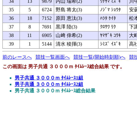
34
13
9879
内山 瑞希(2)
ｳﾁﾔﾏ ﾐｽﾞｷ
川中
35
5
6724
野島 将太(3)
ﾉｼﾞﾏ ｼｮｳﾀ
安
36
18
7152
原田 恵汰(3)
ﾊﾗﾀ ｹｲﾀ
松
37
8
7691
黒澤 陸(3)
ｸﾛｻﾜ ﾘｸ
下
38
11
6905
山﨑 倖希(2)
ﾔﾏｻﾞｷ ｺｳｷ
大
39
1
5144
清水 稜揮(3)
ｼﾐｽﾞ ｲｽﾞｷ
高
前のレースへ
競技一覧画面へ
競技一覧(開始時刻順)へ
競
この画面は 男子共通 ３０００ｍ ﾀｲﾑﾚｰｽ総合結果 です。
男子共通 ３０００ｍ ﾀｲﾑﾚｰｽ1組
男子共通 ３０００ｍ ﾀｲﾑﾚｰｽ2組
男子共通 ３０００ｍ ﾀｲﾑﾚｰｽ総合結果