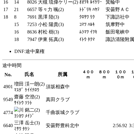
16
14
8026
大槻 琉偉ケリー(2)
ｵｵﾂｷ ﾙｲｹﾘｰ
箕輪中
17
21
6657
等々力 颯(2)
ﾄﾄﾞﾘｷ ﾊﾔﾃ
安曇野ＡＣ
18
8
7691
黒澤 陸(3)
ｸﾛｻﾜ ﾘｸ
下諏訪社中
15
7253
小松 陽貴(3)
ｺﾏﾂ ﾊﾙｷ
筑摩野中
16
8636
村松 樹(3)
ﾑﾗﾏﾂ ｲﾂｷ
飯田竜峡中
18
7947
伊東 拓真(3)
ｲﾄｳ ﾀｸﾏ
諏訪清陵附
DNF:途中棄権
途中時間
４００
８００
１００
氏名
所属
No.
ｍ
ｍ
０ｍ
増田 渓一朗(2)
4901
須坂相森中
ﾏｽﾀﾞ ｹｲｲﾁﾛｳ
齋藤 空澄(2)
9549
真田クラブ
ｻｲﾄｳ ｿﾗﾄ
川 銘二(2)
千曲坂城クラブ
4774
ﾖｼｶﾜ ﾒｲｼﾞ
三澤 岳士(3)
6640
安曇野豊科北中
2:56.92
3:
ﾐｻﾜ ﾀｹｼ