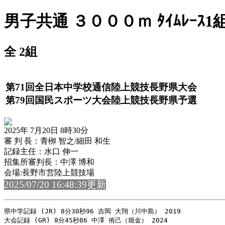
男子共通 ３０００ｍ ﾀｲﾑﾚｰｽ1
全 2組
第71回全日本中学校通信陸上競技長野県大会
第79回国民スポーツ大会陸上競技長野県予選
2025年 7月20日 8時30分
審 判 長：青栁 智之/細田 和生
記録主任：水口 伸一
招集所審判長：中澤 博和
会場:長野市営陸上競技場
2025/07/20 16:48:39更新
県中学記録 (JR) 8分30秒96 吉岡 大翔（川中島） 2019

大会記録 (GR) 8分45秒86 中澤 侑己（堀金） 2024
