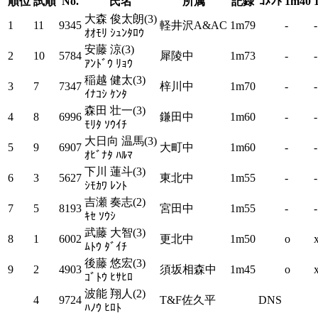
順位
試順
No.
氏名
所属
記録
ｺﾒﾝﾄ
1m40
大森 俊太朗(3)
1
11
9345
軽井沢A&AC
1m79
-
-
ｵｵﾓﾘ ｼｭﾝﾀﾛｳ
安藤 涼(3)
2
10
5784
犀陵中
1m73
-
-
ｱﾝﾄﾞｳ ﾘｮｳ
稲越 健太(3)
3
7
7347
梓川中
1m70
-
-
ｲﾅｺｼ ｹﾝﾀ
森田 壮一(3)
4
8
6996
鎌田中
1m60
-
-
ﾓﾘﾀ ｿｳｲﾁ
大日向 温馬(3)
5
9
6907
大町中
1m60
-
-
ｵﾋﾞﾅﾀ ﾊﾙﾏ
下川 蓮斗(3)
6
3
5627
東北中
1m55
-
-
ｼﾓｶﾜ ﾚﾝﾄ
吉瀬 奏志(2)
7
5
8193
宮田中
1m55
-
-
ｷｾ ｿｳｼ
武藤 大智(3)
8
1
6002
更北中
1m50
o
ﾑﾄｳ ﾀﾞｲﾁ
後藤 悠宏(3)
9
2
4903
須坂相森中
1m45
o
ｺﾞﾄｳ ﾋｻﾋﾛ
波能 翔人(2)
4
9724
T&F佐久平
DNS
ﾊﾉｳ ﾋﾛﾄ