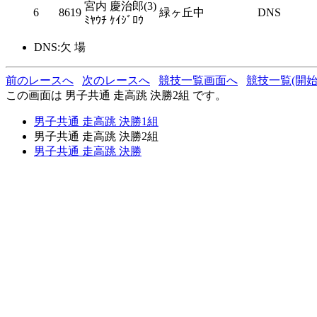
宮内 慶治郎(3)
6
8619
緑ヶ丘中
DNS
ﾐﾔｳﾁ ｹｲｼﾞﾛｳ
DNS:欠 場
前のレースへ
次のレースへ
競技一覧画面へ
競技一覧(開始
この画面は 男子共通 走高跳 決勝2組 です。
男子共通 走高跳 決勝1組
男子共通 走高跳 決勝2組
男子共通 走高跳 決勝