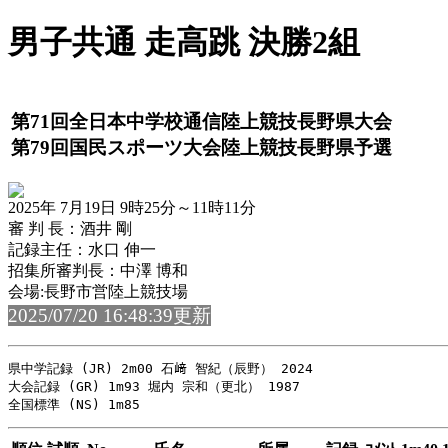
男子共通 走高跳 決勝2組
第71回全日本中学校通信陸上競技長野県大会
第79回国民スポーツ大会陸上競技長野県予選
2025年 7月19日 9時25分～11時11分
審 判 長：酒井 剛
記録主任：水口 伸一
招集所審判長：中澤 博和
会場:長野市営陸上競技場
2025/07/20 16:48:39更新
県中学記録 (JR) 2m00 石﨑 智紀（辰野） 2024

大会記録 (GR) 1m93 堀内 宗和（更北） 1987
