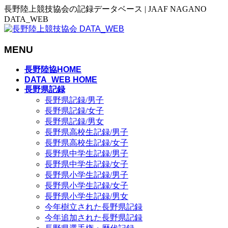
長野陸上競技協会の記録データベース | JAAF NAGANO
DATA_WEB
MENU
メ
長野陸協HOME
ニ
DATA_WEB HOME
長野県記録
ュ
長野県記録/男子
ー
長野県記録/女子
を
長野県記録/男女
飛
長野県高校生記録/男子
ば
長野県高校生記録/女子
す
長野県中学生記録/男子
長野県中学生記録/女子
長野県小学生記録/男子
長野県小学生記録/女子
長野県小学生記録/男女
今年樹立された長野県記録
今年追加された長野県記録