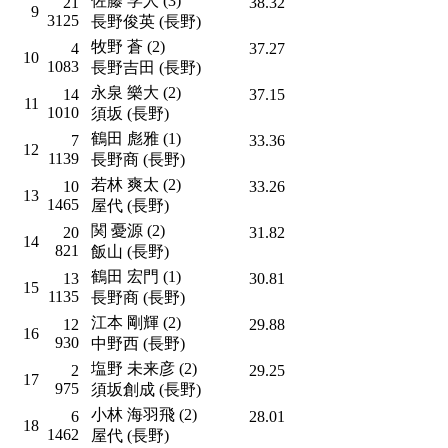
佐藤 学人 (3)
21
38.32
9
3125
長野俊英 (長野)
牧野 蒼 (2)
4
37.27
10
1083
長野吉田 (長野)
永泉 樂大 (2)
14
37.15
11
1010
須坂 (長野)
鶴田 彪雅 (1)
7
33.36
12
1139
長野商 (長野)
若林 爽太 (2)
10
33.26
13
1465
屋代 (長野)
関 憂源 (2)
20
31.82
14
821
飯山 (長野)
鶴田 宏門 (1)
13
30.81
15
1135
長野商 (長野)
江本 剛輝 (2)
12
29.88
16
930
中野西 (長野)
塩野 未来彦 (2)
2
29.25
17
975
須坂創成 (長野)
小林 海羽飛 (2)
6
28.01
18
1462
屋代 (長野)