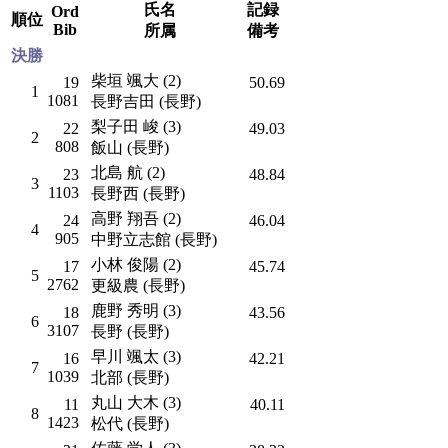
氏名
記録
Ord
順位
Bib
所属
備考
決勝
柴垣 颯大 (2)
19
50.69
1
1081
長野吉田 (長野)
梨子田 峻 (3)
22
49.03
2
808
飯山 (長野)
北島 航 (2)
23
48.84
3
1103
長野西 (長野)
高野 翔吾 (2)
24
46.04
4
905
中野立志館 (長野)
小林 俊陽 (2)
17
45.74
5
2762
更級農 (長野)
鹿野 秀明 (3)
18
43.56
6
3107
長野 (長野)
早川 颯太 (3)
16
42.21
7
1039
北部 (長野)
丸山 大木 (3)
11
40.11
8
1423
松代 (長野)