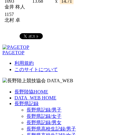
1093
13.68
x
14.71
金井 柊人
1157
北村 卓
PAGETOP
利用規約
このサイトについて
長野陸協HOME
DATA_WEB HOME
長野県記録
長野県記録/男子
長野県記録/女子
長野県記録/男女
長野県高校生記録/男子