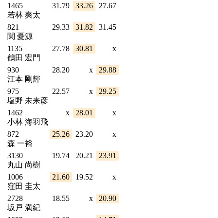
1465
31.79
33.26
27.67
若林 爽太
821
29.33
31.82
31.45
関 憂源
1135
27.78
30.81
x
鶴田 宏門
930
28.20
x
29.88
江本 剛輝
975
22.57
x
29.25
塩野 未来彦
1462
x
28.01
x
小林 海羽飛
872
25.26
23.20
x
森 一裕
3130
19.74
20.21
23.91
丸山 尚樹
1006
21.60
19.52
x
窪田 圭太
2728
18.55
x
20.90
坂戸 満紀