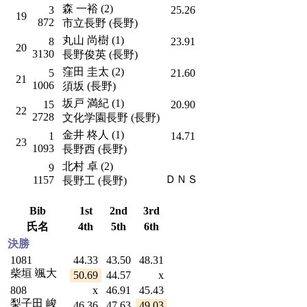
森 一裕 (2)
3
25.26
19
872
市立長野 (長野)
丸山 尚樹 (1)
8
23.91
20
3130
長野俊英 (長野)
窪田 圭太 (2)
5
21.60
21
1006
須坂 (長野)
坂戸 満紀 (1)
15
20.90
22
2728
文化学園長野 (長野)
金井 柊人 (1)
1
14.71
23
1093
長野西 (長野)
北村 卓 (2)
9
ＤＮＳ
1157
長野工 (長野)
Bib
1st
2nd
3rd
氏名
4th
5th
6th
決勝
1081
44.33
43.50
48.31
柴垣 颯大
50.69
44.57
x
808
x
46.91
45.43
梨子田 峻
46.36
47.63
49.03