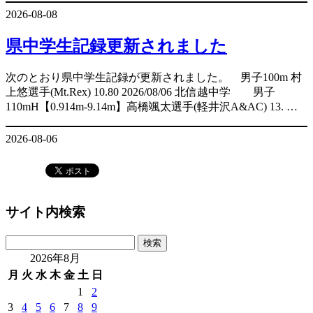
2026-08-08
県中学生記録更新されました
次のとおり県中学生記録が更新されました。 男子100m 村
上悠選手(Mt.Rex) 10.80 2026/08/06 北信越中学 男子
110mH【0.914m-9.14m】高橋颯太選手(軽井沢A&AC) 13. …
2026-08-06
サイト内検索
検
索:
2026年8月
月
火
水
木
金
土
日
1
2
3
4
5
6
7
8
9