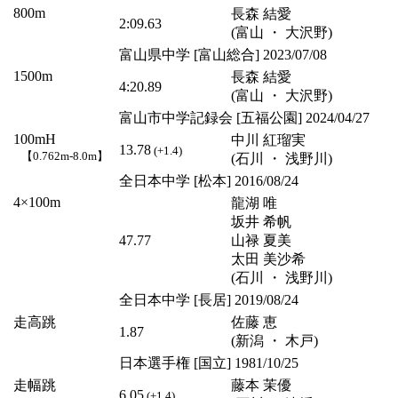
800m
長森 結愛
2:09.63
(富山 ・ 大沢野)
富山県中学 [富山総合] 2023/07/08
1500m
長森 結愛
4:20.89
(富山 ・ 大沢野)
富山市中学記録会 [五福公園] 2024/04/27
100mH
中川 紅瑠実
13.78
(+1.4)
【0.762m-8.0m】
(石川 ・ 浅野川)
全日本中学 [松本] 2016/08/24
4×100m
龍湖 唯
坂井 希帆
47.77
山禄 夏美
太田 美沙希
(石川 ・ 浅野川)
全日本中学 [長居] 2019/08/24
走高跳
佐藤 恵
1.87
(新潟 ・ 木戸)
日本選手権 [国立] 1981/10/25
走幅跳
藤本 茉優
6.05
(+1.4)