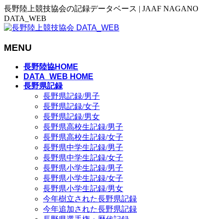
長野陸上競技協会の記録データベース | JAAF NAGANO
DATA_WEB
MENU
メ
長野陸協HOME
ニ
DATA_WEB HOME
長野県記録
ュ
長野県記録/男子
ー
長野県記録/女子
を
長野県記録/男女
飛
長野県高校生記録/男子
ば
長野県高校生記録/女子
す
長野県中学生記録/男子
長野県中学生記録/女子
長野県小学生記録/男子
長野県小学生記録/女子
長野県小学生記録/男女
今年樹立された長野県記録
今年追加された長野県記録