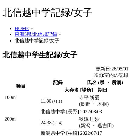
北信越中学記録/女子
HOME
»
東海5県/北信越記録
»
北信越中学記録/女子
北信越中学生記録/女子
更新日:26/05/01
※(i):室内の記録
記録
氏名 (県 ・ 所属)
種目
大会名 [場所] 期日
100m
寺平 祈愛
11.80
(+1.1)
(長野 ・ 木祖)
北信越中学 [長野] 2022/08/03
200m
秋澤 理沙
24.38
(+1.4)
(新潟 ・ 燕吉田)
新潟県中学 [柏崎] 2022/07/17