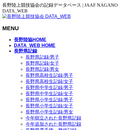
長野陸上競技協会の記録データベース | JAAF NAGANO
DATA_WEB
MENU
メ
長野陸協HOME
ニ
DATA_WEB HOME
長野県記録
ュ
長野県記録/男子
ー
長野県記録/女子
を
長野県記録/男女
飛
長野県高校生記録/男子
ば
長野県高校生記録/女子
す
長野県中学生記録/男子
長野県中学生記録/女子
長野県小学生記録/男子
長野県小学生記録/女子
長野県小学生記録/男女
今年樹立された長野県記録
今年追加された長野県記録