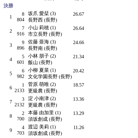
決勝
坂爪 愛栞 (3)
8
26.67
1
804
長野西 (長野)
小山 莉穂 (1)
7
26.64
2
916
市立長野 (長野)
佐藤 亜海 (3)
9
24.66
3
896
長野南 (長野)
小林 朋子 (2)
5
21.34
4
601
飯山 (長野)
小柳 夏菜 (1)
6
20.42
5
982
文化学園長野 (長野)
菅原 萌唯 (2)
1
18.57
6
2133
更級農 (長野)
淀 小南津 (2)
3
13.36
7
2132
更級農 (長野)
本藤 由加里 (1)
2
13.29
8
700
須坂創成 (長野)
渡辺 美莉 (1)
4
11.26
9
703
須坂創成 (長野)