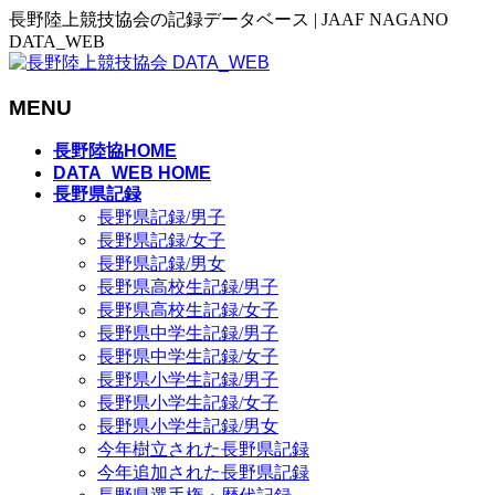
長野陸上競技協会の記録データベース | JAAF NAGANO
DATA_WEB
MENU
メ
長野陸協HOME
ニ
DATA_WEB HOME
長野県記録
ュ
長野県記録/男子
ー
長野県記録/女子
を
長野県記録/男女
飛
長野県高校生記録/男子
ば
長野県高校生記録/女子
す
長野県中学生記録/男子
長野県中学生記録/女子
長野県小学生記録/男子
長野県小学生記録/女子
長野県小学生記録/男女
今年樹立された長野県記録
今年追加された長野県記録