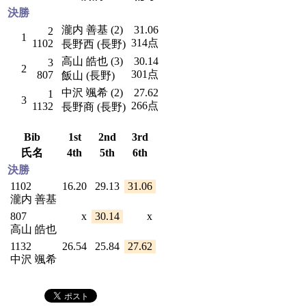
決勝
瀧内 善基 (2)
31.06
2
1
314点
1102
長野西 (長野)
高山 皓也 (3)
30.14
3
2
301点
807
飯山 (長野)
中沢 颯希 (2)
27.62
1
3
266点
1132
長野商 (長野)
Bib
1st
2nd
3rd
氏名
4th
5th
6th
決勝
1102
16.20
29.13
31.06
瀧内 善基
807
x
30.14
x
高山 皓也
1132
26.54
25.84
27.62
中沢 颯希