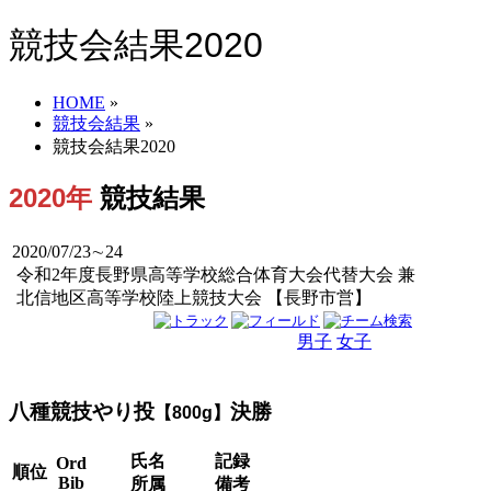
競技会結果2020
HOME
»
競技会結果
»
競技会結果2020
2020年
競技結果
2020/07/23∼24
令和2年度長野県高等学校総合体育大会代替大会 兼
北信地区高等学校陸上競技大会 【長野市営】
男子
女子
男女
八種競技やり投
決勝
【800g】
氏名
記録
Ord
順位
Bib
所属
備考