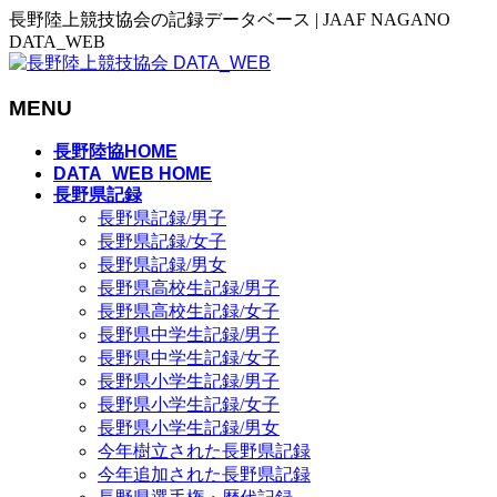
長野陸上競技協会の記録データベース | JAAF NAGANO
DATA_WEB
MENU
メ
長野陸協HOME
ニ
DATA_WEB HOME
長野県記録
ュ
長野県記録/男子
ー
長野県記録/女子
を
長野県記録/男女
飛
長野県高校生記録/男子
ば
長野県高校生記録/女子
す
長野県中学生記録/男子
長野県中学生記録/女子
長野県小学生記録/男子
長野県小学生記録/女子
長野県小学生記録/男女
今年樹立された長野県記録
今年追加された長野県記録