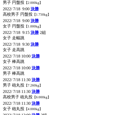
男子 円盤投
【2.000kg】
2022/ 7/18 9:00
決勝
高校男子 円盤投
【1.750kg】
2022/ 7/18 9:00
決勝
女子 円盤投
【1.000kg】
2022/ 7/18 9:15
決勝
2組
女子 走幅跳
2022/ 7/18 9:30
決勝
女子 走高跳
2022/ 7/18 10:00
決勝
女子 棒高跳
2022/ 7/18 10:00
決勝
男子 棒高跳
2022/ 7/18 11:30
決勝
男子 砲丸投
【7.260kg】
2022/ 7/18 11:30
決勝
高校男子 砲丸投
【6.000kg】
2022/ 7/18 11:30
決勝
女子 砲丸投
【4.000kg】