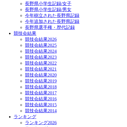
長野県小学生記録/女子
長野県小学生記録/男女
今年樹立された長野県記録
今年追加された長野県記録
長野県選手権・歴代記録
競技会結果
競技会結果2026
競技会結果2025
競技会結果2024
競技会結果2023
競技会結果2022
競技会結果2021
競技会結果2020
競技会結果2019
競技会結果2018
競技会結果2017
競技会結果2016
競技会結果2015
競技会結果2014
ランキング
ランキング2026