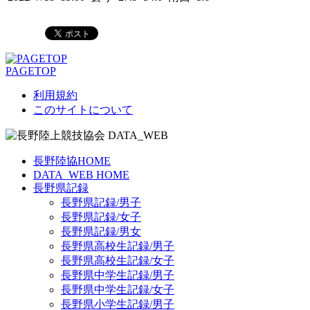
PAGETOP
利用規約
このサイトについて
長野陸協HOME
DATA_WEB HOME
長野県記録
長野県記録/男子
長野県記録/女子
長野県記録/男女
長野県高校生記録/男子
長野県高校生記録/女子
長野県中学生記録/男子
長野県中学生記録/女子
長野県小学生記録/男子