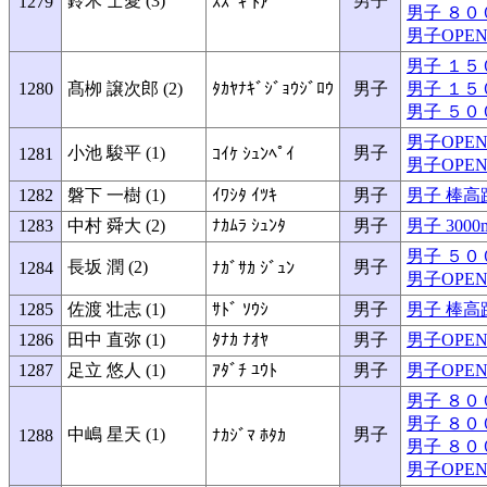
鈴木 士愛 (3)
男子
1279
ｽｽﾞｷ ﾄｱ
男子 ８０
男子OPEN
男子 １５
1280
髙栁 譲次郎 (2)
ﾀｶﾔﾅｷﾞｼﾞｮｳｼﾞﾛｳ
男子
男子 １５
男子 ５０
男子OPEN
小池 駿平 (1)
男子
1281
ｺｲｹ ｼｭﾝﾍﾟｲ
男子OPEN
1282
磐下 一樹 (1)
ｲﾜｼﾀ ｲﾂｷ
男子
男子 棒高
1283
中村 舜大 (2)
ﾅｶﾑﾗ ｼｭﾝﾀ
男子
男子 3000m
男子 ５０
長坂 潤 (2)
男子
1284
ﾅｶﾞｻｶ ｼﾞｭﾝ
男子OPEN
1285
佐渡 壮志 (1)
ｻﾄﾞ ｿｳｼ
男子
男子 棒高
1286
田中 直弥 (1)
ﾀﾅｶ ﾅｵﾔ
男子
男子OPEN
1287
足立 悠人 (1)
ｱﾀﾞﾁ ﾕｳﾄ
男子
男子OPEN
男子 ８０
男子 ８０
中嶋 星天 (1)
男子
1288
ﾅｶｼﾞﾏ ﾎﾀｶ
男子 ８０
男子OPEN