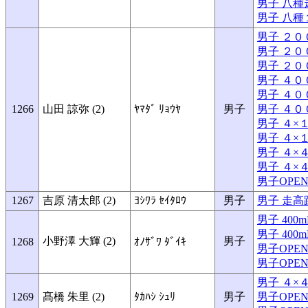
男子 八種
男子 八種
男子 ２０
男子 ２０
男子 ２０
男子 ４０
男子 ４０
1266
山田 諒弥 (2)
ﾔﾏﾀﾞ ﾘｮｳﾔ
男子
男子 ４０
男子 ４×
男子 ４×
男子 ４×
男子 ４×
男子OPEN
1267
吉原 清太郎 (2)
ﾖｼﾜﾗ ｾｲﾀﾛｳ
男子
男子 走高
男子 400m
男子 400m
小野澤 大輝 (2)
男子
1268
ｵﾉｻﾞﾜ ﾀﾞｲｷ
男子OPEN
男子OPEN
男子 ４×
1269
髙橋 朱里 (2)
ﾀｶﾊｼ ｼｭﾘ
男子
男子OPEN