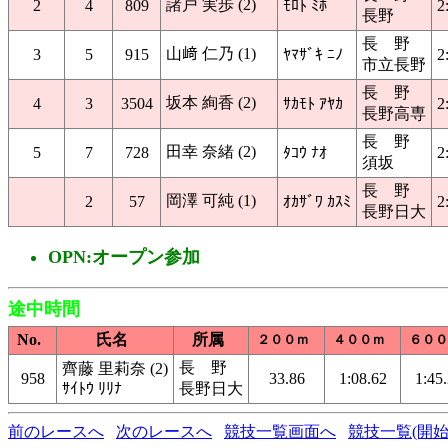
諸戸 実歩 (2)
2
4
809
ﾓﾛﾄ ﾐﾎ
2
長野
長 野
山﨑 仁乃 (1)
3
5
915
ﾔﾏｻﾞｷ ﾆﾉ
2
市立長野
長 野
坂本 絢香 (2)
4
3
3504
ｻｶﾓﾄ ｱﾔｶ
2
長野高専
長 野
田幸 奈緒 (2)
5
7
728
ﾀｺｳ ﾅｵ
2
須坂
長 野
岡澤 可純 (1)
2
57
ｵｶｻﾞﾜ ｶｽﾐ
2
長野日大
OPN:オープン参加
途中時間
No.
氏名
所属
２００ｍ
４００ｍ
６００
長 野
齊藤 里莉奈 (2)
958
33.86
1:08.62
1:45
ｻｲﾄｳ ﾘﾘﾅ
長野日大
前のレースへ
次のレースへ
競技一覧画面へ
競技一覧(開始