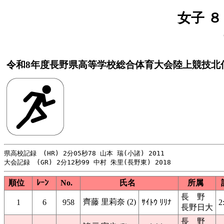
女子 ８
令和8年度長野県高等学校総合体育大会陸上競技北
県高校記録　(HR) 2分05秒78 山本 瑞(小諸) 2011

順位
ﾚｰﾝ
No.
氏名
所属
長 野
齊藤 里莉奈 (2)
1
6
958
ｻｲﾄｳ ﾘﾘﾅ
2
長野日大
長 野