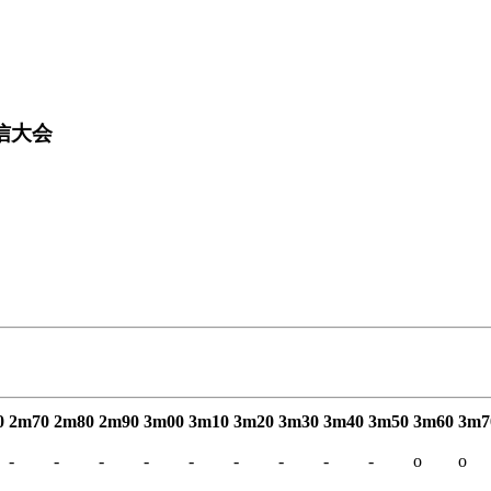
信大会
0
2m70
2m80
2m90
3m00
3m10
3m20
3m30
3m40
3m50
3m60
3m7
-
-
-
-
-
-
-
-
-
o
o