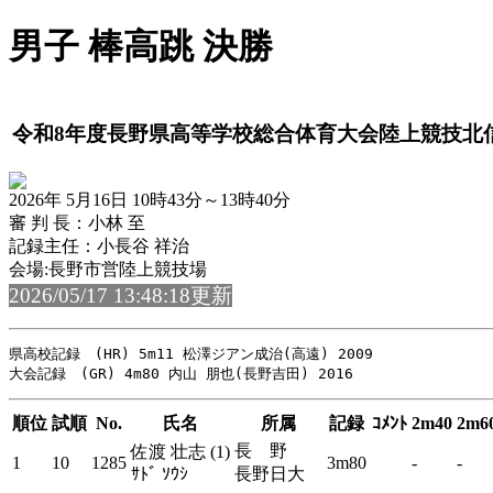
男子 棒高跳 決勝
令和8年度長野県高等学校総合体育大会陸上競技北
2026年 5月16日 10時43分～13時40分
審 判 長：小林 至
記録主任：小長谷 祥治
会場:長野市営陸上競技場
2026/05/17 13:48:18更新
県高校記録　(HR) 5m11 松澤ジアン成治(高遠) 2009

順位
試順
No.
氏名
所属
記録
ｺﾒﾝﾄ
2m40
2m6
長 野
佐渡 壮志 (1)
1
10
1285
3m80
-
-
ｻﾄﾞ ｿｳｼ
長野日大