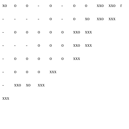
xo
o
o
-
o
-
o
o
xxo
xxo
r
-
-
-
-
o
-
o
xo
xxo
xxx
-
o
o
o
o
o
xxo
xxx
-
-
-
o
o
o
xxo
xxx
-
o
o
o
o
o
xxx
-
o
o
o
xxx
-
xxo
xo
xxx
xxx