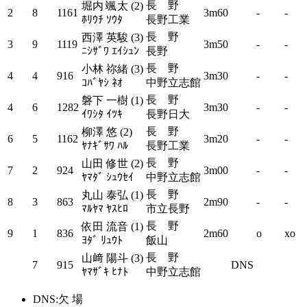
長 野
堀内 颯太 (2)
2
8
1161
3m60
-
-
ﾎﾘｳﾁ ｿｳﾀ
長野工業
長 野
西澤 英駿 (3)
3
9
1119
3m50
-
-
ﾆｼｻﾞﾜ ｴｲｼｭﾝ
長野
長 野
小林 祢緒 (3)
4
4
916
3m30
-
-
ｺﾊﾞﾔｼ ﾈｵ
中野立志館
長 野
磐下 一樹 (1)
4
6
1282
3m30
-
-
ｲﾜｼﾀ ｲﾂｷ
長野日大
長 野
柳澤 悠 (2)
6
5
1162
3m20
-
-
ﾔﾅｷﾞｻﾜ ﾊﾙ
長野工業
長 野
山田 修世 (2)
7
2
924
3m00
-
-
ﾔﾏﾀﾞ ｼｭｳｾｲ
中野立志館
長 野
丸山 泰弘 (1)
8
3
863
2m90
-
-
ﾏﾙﾔﾏ ﾔｽﾋﾛ
市立長野
長 野
依田 流音 (1)
9
1
836
2m60
o
xo
ﾖﾀﾞ ﾘｭｳﾄ
飯山
長 野
山﨑 陽斗 (3)
7
915
DNS
ﾔﾏｻﾞｷ ﾋﾅﾄ
中野立志館
DNS:欠 場