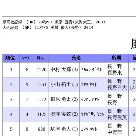
県高校記録　(HR) 20秒93 塚原 直貴(東海大三) 2003

順位
ﾚｰﾝ
No.
氏名
所属
長 野
中村 大輝 (3)
1
6
1220
ﾅｶﾑﾗ ﾀﾞｲｷ
2
長野東
長 野
2
小山 拓士 (1)
2
9
1251
ｺﾔﾏ ﾀｸﾄ
[2
長野日大
長 野
櫛原 勇太 (2)
3
7
1122
ｸｼﾊﾗ ﾊﾔﾄ
2
長野
長 野
栁澤 実弦 (2)
4
4
3125
ﾔﾅｷﾞｻﾜ ﾐﾂﾙ
2
長野俊英
長 野
駒津 勇人 (1)
5
8
928
ｺﾏﾂ ﾊﾔﾄ
2
中野西