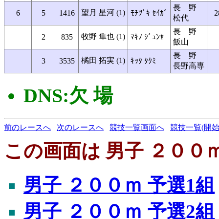
長 野
望月 星河 (1)
6
5
1416
ﾓﾁﾂﾞｷ ｾｲｶﾞ
2
松代
長 野
牧野 隼也 (1)
2
835
ﾏｷﾉ ｼﾞｭﾝﾔ
飯山
長 野
橘田 拓実 (1)
3
3535
ｷｯﾀ ﾀｸﾐ
長野高専
DNS:欠 場
前のレースへ
次のレースへ
競技一覧画面へ
競技一覧(開始
この画面は 男子 ２００ｍ
男子 ２００ｍ 予選1組
男子 ２００ｍ 予選2組