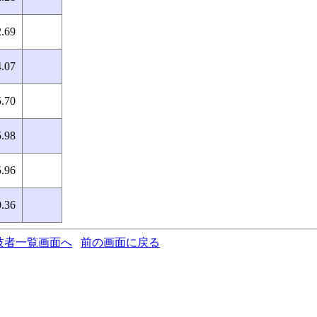
.69
.07
.70
.98
.96
.36
技者一覧画面へ
前の画面に戻る