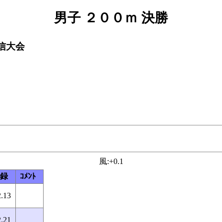
男子 ２００ｍ 決勝
信大会
風:+0.1
録
ｺﾒﾝﾄ
.13
.21