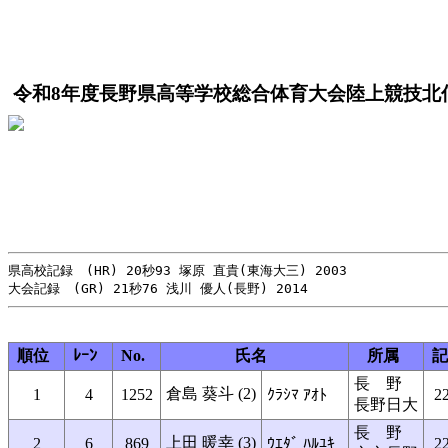
令和8年度長野県高等学校総合体育大会陸上競技北
県高校記録　(HR) 20秒93 塚原 直貴(東海大三) 2003

順位
ﾚｰﾝ
No.
氏名
所属
記
長 野
倉島 葵斗 (2)
1
4
1252
ｸﾗｼﾏ ｱｵﾄ
22
長野日大
長 野
上田 暖幸 (3)
2
6
869
ｳｴﾀﾞ ﾊﾙﾕｷ
22