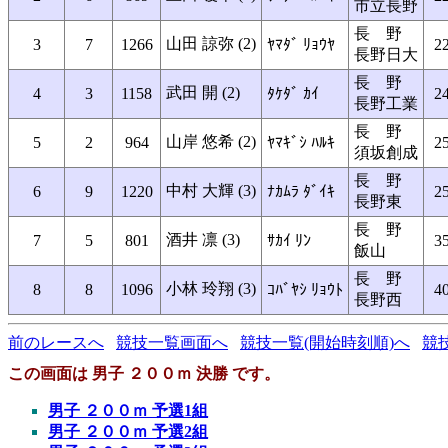
市立長野
長 野
山田 諒弥 (2)
3
7
1266
ﾔﾏﾀﾞ ﾘｮｳﾔ
22
長野日大
長 野
武田 開 (2)
4
3
1158
ﾀｹﾀﾞ ｶｲ
24
長野工業
長 野
山岸 悠希 (2)
5
2
964
ﾔﾏｷﾞｼ ﾊﾙｷ
25
須坂創成
長 野
中村 大輝 (3)
6
9
1220
ﾅｶﾑﾗ ﾀﾞｲｷ
25
長野東
長 野
酒井 凛 (3)
7
5
801
ｻｶｲ ﾘﾝ
35
飯山
長 野
小林 玲翔 (3)
8
8
1096
ｺﾊﾞﾔｼ ﾘｮｳﾄ
40
長野西
前のレースへ
競技一覧画面へ
競技一覧(開始時刻順)へ
競
この画面は 男子 ２００ｍ 決勝 です。
男子 ２００ｍ 予選1組
男子 ２００ｍ 予選2組