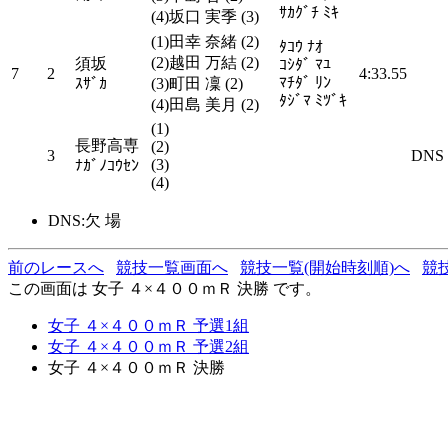
ｻｶｸﾞﾁ ﾐｷ
(4)坂口 実季 (3)
(1)田幸 奈緒 (2)
ﾀｺｳ ﾅｵ
(2)越田 万結 (2)
須坂
ｺｼﾀﾞ ﾏﾕ
7
2
4:33.55
ﾏﾁﾀﾞ ﾘﾝ
ｽｻﾞｶ
(3)町田 凜 (2)
ﾀｼﾞﾏ ﾐﾂﾞｷ
(4)田島 美月 (2)
(1)
長野高専
(2)
3
DNS
(3)
ﾅｶﾞﾉｺｳｾﾝ
(4)
DNS:欠 場
前のレースへ
競技一覧画面へ
競技一覧(開始時刻順)へ
競
この画面は 女子 ４×４００ｍＲ 決勝 です。
女子 ４×４００ｍＲ 予選1組
女子 ４×４００ｍＲ 予選2組
女子 ４×４００ｍＲ 決勝