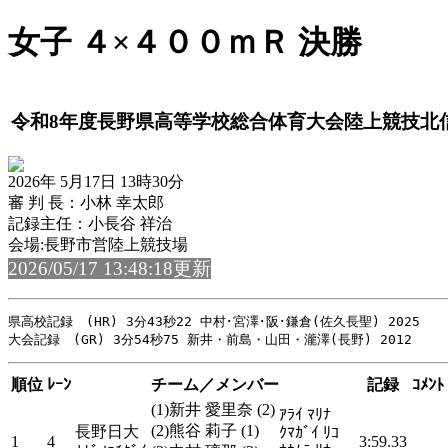
女子 ４×４００ｍＲ 決勝
令和8年度長野県高等学校総合体育大会陸上競技北
2026年 5月17日 13時30分
審 判 長：小林 幸太郎
記録主任：小長谷 祥治
会場:長野市営陸上競技場
2026/05/17 13:48:18更新
県高校記録　(HR) 3分43秒22 中村･宮澤･阪･鎌倉(佐久長聖) 2025

順位
ﾚｰﾝ
チーム／メンバー
記録
ｺﾒﾝﾄ
(1)新井 愛里奈 (2)
ｱﾗｲ ﾏﾘﾅ
(2)熊谷 莉子 (1)
長野日大
ｸﾏｶﾞｲ ﾘｺ
1
4
3:59.33