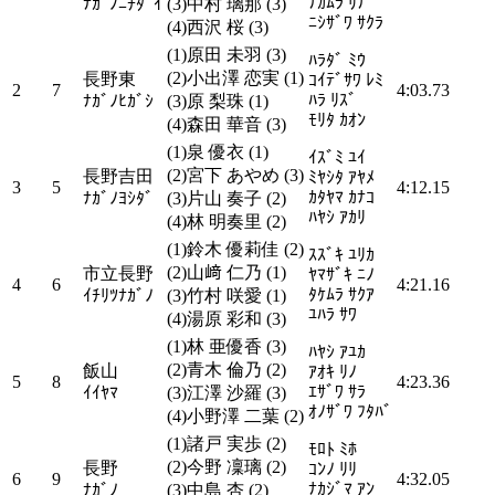
ﾅｶﾑﾗ ﾘﾅ
ﾅｶﾞﾉﾆﾁﾀﾞｲ
(3)中村 璃那 (3)
ﾆｼｻﾞﾜ ｻｸﾗ
(4)西沢 桜 (3)
(1)原田 未羽 (3)
ﾊﾗﾀﾞ ﾐｳ
(2)小出澤 恋実 (1)
長野東
ｺｲﾃﾞｻﾜ ﾚﾐ
2
7
4:03.73
ﾊﾗ ﾘｽﾞ
ﾅｶﾞﾉﾋｶﾞｼ
(3)原 梨珠 (1)
ﾓﾘﾀ ｶｵﾝ
(4)森田 華音 (3)
(1)泉 優衣 (1)
ｲｽﾞﾐ ﾕｲ
(2)宮下 あやめ (3)
長野吉田
ﾐﾔｼﾀ ｱﾔﾒ
3
5
4:12.15
ｶﾀﾔﾏ ｶﾅｺ
ﾅｶﾞﾉﾖｼﾀﾞ
(3)片山 奏子 (2)
ﾊﾔｼ ｱｶﾘ
(4)林 明奏里 (2)
(1)鈴木 優莉佳 (2)
ｽｽﾞｷ ﾕﾘｶ
(2)山﨑 仁乃 (1)
市立長野
ﾔﾏｻﾞｷ ﾆﾉ
4
6
4:21.16
ﾀｹﾑﾗ ｻｸｱ
ｲﾁﾘﾂﾅｶﾞﾉ
(3)竹村 咲愛 (1)
ﾕﾊﾗ ｻﾜ
(4)湯原 彩和 (3)
(1)林 亜優香 (3)
ﾊﾔｼ ｱﾕｶ
(2)青木 倫乃 (2)
飯山
ｱｵｷ ﾘﾉ
5
8
4:23.36
ｴｻﾞﾜ ｻﾗ
ｲｲﾔﾏ
(3)江澤 沙羅 (3)
ｵﾉｻﾞﾜ ﾌﾀﾊﾞ
(4)小野澤 二葉 (2)
(1)諸戸 実歩 (2)
ﾓﾛﾄ ﾐﾎ
(2)今野 凜璃 (2)
長野
ｺﾝﾉ ﾘﾘ
6
9
4:32.05
ﾅｶｼﾞﾏ ｱﾝ
ﾅｶﾞﾉ
(3)中島 杏 (2)