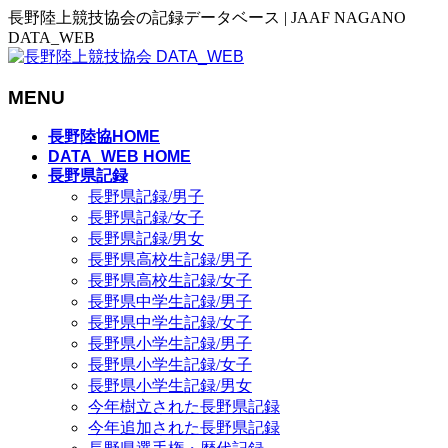
長野陸上競技協会の記録データベース | JAAF NAGANO
DATA_WEB
MENU
メ
長野陸協HOME
ニ
DATA_WEB HOME
長野県記録
ュ
長野県記録/男子
ー
長野県記録/女子
を
長野県記録/男女
飛
長野県高校生記録/男子
ば
長野県高校生記録/女子
す
長野県中学生記録/男子
長野県中学生記録/女子
長野県小学生記録/男子
長野県小学生記録/女子
長野県小学生記録/男女
今年樹立された長野県記録
今年追加された長野県記録