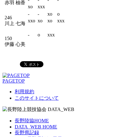
赤羽 柚香
xo
xxx
-
-
xo
o
246
xxo
xo
xo
xxx
川上 七海
-
o
xxx
150
伊藤 心美
PAGETOP
利用規約
このサイトについて
長野陸協HOME
DATA_WEB HOME
長野県記録