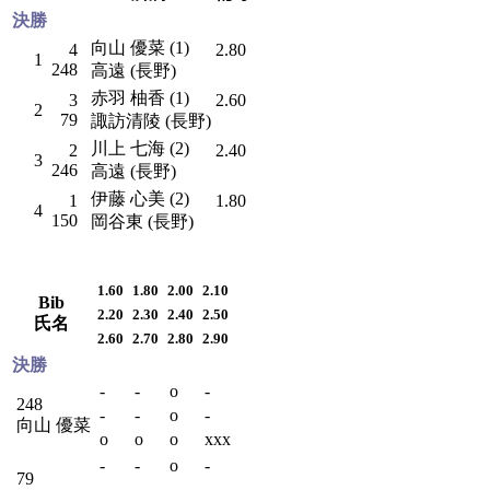
決勝
向山 優菜 (1)
4
2.80
1
248
高遠 (長野)
赤羽 柚香 (1)
3
2.60
2
79
諏訪清陵 (長野)
川上 七海 (2)
2
2.40
3
246
高遠 (長野)
伊藤 心美 (2)
1
1.80
4
150
岡谷東 (長野)
1.60
1.80
2.00
2.10
Bib
2.20
2.30
2.40
2.50
氏名
2.60
2.70
2.80
2.90
決勝
-
-
o
-
248
-
-
o
-
向山 優菜
o
o
o
xxx
-
-
o
-
79
-
-
-
-