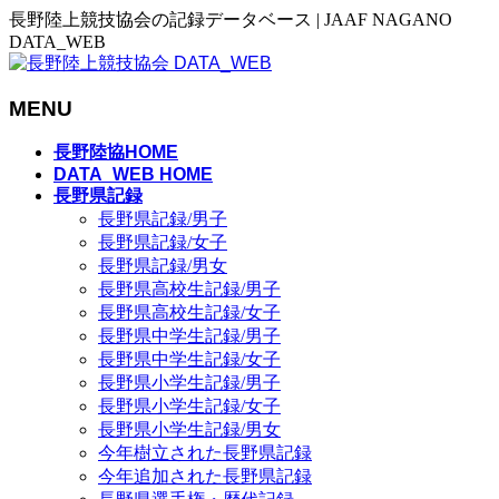
長野陸上競技協会の記録データベース | JAAF NAGANO
DATA_WEB
MENU
メ
長野陸協HOME
ニ
DATA_WEB HOME
長野県記録
ュ
長野県記録/男子
ー
長野県記録/女子
を
長野県記録/男女
飛
長野県高校生記録/男子
ば
長野県高校生記録/女子
す
長野県中学生記録/男子
長野県中学生記録/女子
長野県小学生記録/男子
長野県小学生記録/女子
長野県小学生記録/男女
今年樹立された長野県記録
今年追加された長野県記録