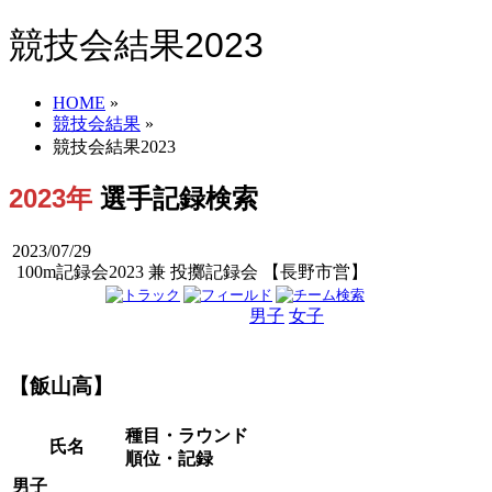
競技会結果2023
HOME
»
競技会結果
»
競技会結果2023
2023年
選手記録検索
2023/07/29
100m記録会2023 兼 投擲記録会 【長野市営】
男子
女子
男女
【飯山高】
種目・ラウンド
氏名
順位・記録
男子