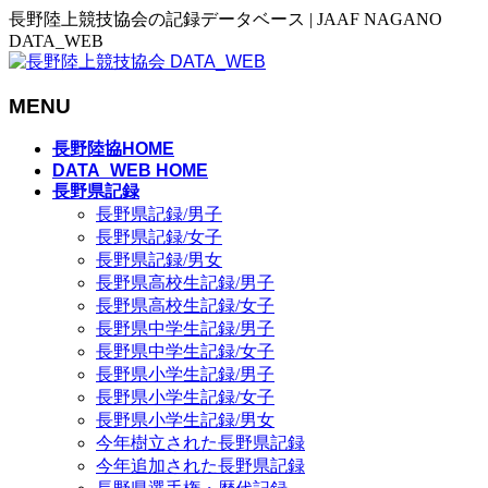
長野陸上競技協会の記録データベース | JAAF NAGANO
DATA_WEB
MENU
メ
長野陸協HOME
ニ
DATA_WEB HOME
長野県記録
ュ
長野県記録/男子
ー
長野県記録/女子
を
長野県記録/男女
飛
長野県高校生記録/男子
ば
長野県高校生記録/女子
す
長野県中学生記録/男子
長野県中学生記録/女子
長野県小学生記録/男子
長野県小学生記録/女子
長野県小学生記録/男女
今年樹立された長野県記録
今年追加された長野県記録