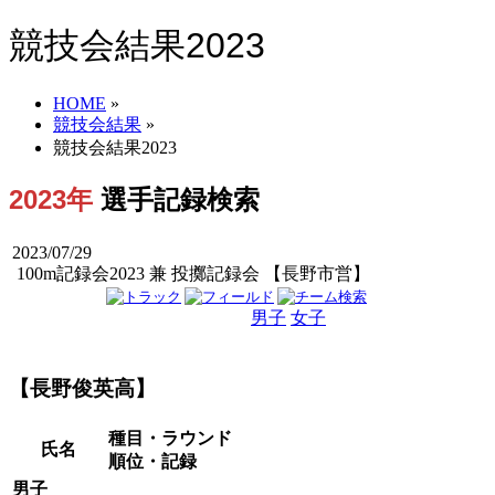
競技会結果2023
HOME
»
競技会結果
»
競技会結果2023
2023年
選手記録検索
2023/07/29
100m記録会2023 兼 投擲記録会 【長野市営】
男子
女子
男女
【長野俊英高】
種目・ラウンド
氏名
順位・記録
男子