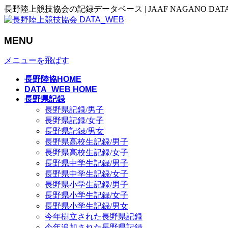
長野陸上競技協会の記録データベース | JAAF NAGANO DAT
MENU
メニューを飛ばす
長野陸協HOME
DATA_WEB HOME
長野県記録
長野県記録/男子
長野県記録/女子
長野県記録/男女
長野県高校生記録/男子
長野県高校生記録/女子
長野県中学生記録/男子
長野県中学生記録/女子
長野県小学生記録/男子
長野県小学生記録/女子
長野県小学生記録/男女
今年樹立された長野県記録
今年追加された長野県記録