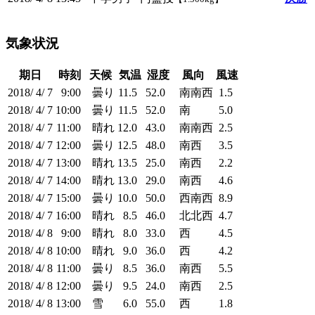
気象状況
期日
時刻
天候
気温
湿度
風向
風速
2018/ 4/ 7
9:00
曇り
11.5
52.0
南南西
1.5
2018/ 4/ 7
10:00
曇り
11.5
52.0
南
5.0
2018/ 4/ 7
11:00
晴れ
12.0
43.0
南南西
2.5
2018/ 4/ 7
12:00
曇り
12.5
48.0
南西
3.5
2018/ 4/ 7
13:00
晴れ
13.5
25.0
南西
2.2
2018/ 4/ 7
14:00
晴れ
13.0
29.0
南西
4.6
2018/ 4/ 7
15:00
曇り
10.0
50.0
西南西
8.9
2018/ 4/ 7
16:00
晴れ
8.5
46.0
北北西
4.7
2018/ 4/ 8
9:00
晴れ
8.0
33.0
西
4.5
2018/ 4/ 8
10:00
晴れ
9.0
36.0
西
4.2
2018/ 4/ 8
11:00
曇り
8.5
36.0
南西
5.5
2018/ 4/ 8
12:00
曇り
9.5
24.0
南西
2.5
2018/ 4/ 8
13:00
雪
6.0
55.0
西
1.8