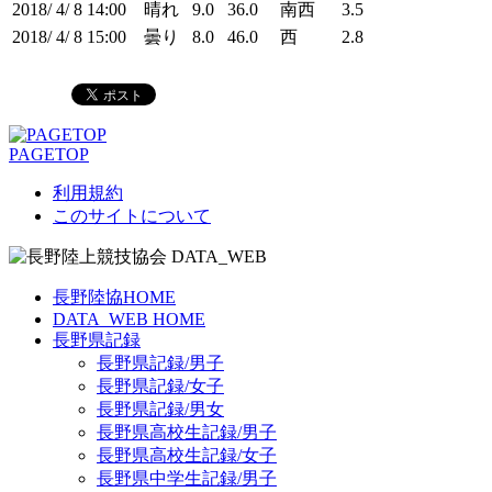
2018/ 4/ 8
14:00
晴れ
9.0
36.0
南西
3.5
2018/ 4/ 8
15:00
曇り
8.0
46.0
西
2.8
PAGETOP
利用規約
このサイトについて
長野陸協HOME
DATA_WEB HOME
長野県記録
長野県記録/男子
長野県記録/女子
長野県記録/男女
長野県高校生記録/男子
長野県高校生記録/女子
長野県中学生記録/男子