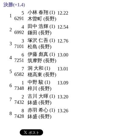
決勝(+1.4)
小林 春翔 (1)
5
12.22
1
6291
木曽町 (長野)
田中 浩輝 (1)
4
12.54
2
6992
鎌田 (長野)
塚沢 仁吾 (1)
3
12.76
3
7101
松島 (長野)
伊藤 彪真 (1)
6
13.00
4
7251
筑摩野 (長野)
洞 大和 (1)
7
13.01
5
6582
穂高東 (長野)
中野 駿 (1)
1
13.09
6
7348
梓川 (長野)
古川 大暉 (1)
2
13.20
7
7432
鉢盛 (長野)
赤羽 希心 (1)
8
13.26
8
7428
鉢盛 (長野)