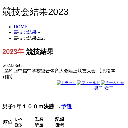
競技会結果2023
HOME
»
競技会結果
»
競技会結果2023
2023年
競技結果
2023/06/03
第62回中信中学校総合体育大会陸上競技大会 【県松本
(補)】
男子
女子
男女
男子1年１００ｍ決勝 →
予選
氏名
記録
ﾚｰﾝ
順位
Bib
所属
備考