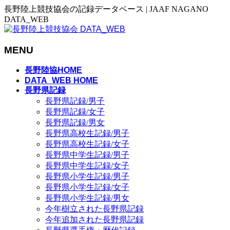
長野陸上競技協会の記録データベース | JAAF NAGANO
DATA_WEB
MENU
メ
長野陸協HOME
ニ
DATA_WEB HOME
長野県記録
ュ
長野県記録/男子
ー
長野県記録/女子
を
長野県記録/男女
飛
長野県高校生記録/男子
ば
長野県高校生記録/女子
す
長野県中学生記録/男子
長野県中学生記録/女子
長野県小学生記録/男子
長野県小学生記録/女子
長野県小学生記録/男女
今年樹立された長野県記録
今年追加された長野県記録