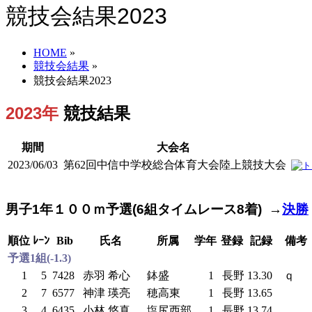
競技会結果2023
HOME
»
競技会結果
»
競技会結果2023
2023年
競技結果
期間
大会名
2023/06/03
第62回中信中学校総合体育大会陸上競技大会
男子1年１００ｍ予選(6組タイムレース8着) →
決勝
順位
ﾚｰﾝ
Bib
氏名
所属
学年
登録
記録
備考
予選1組(-1.3)
1
5
7428
赤羽 希心
鉢盛
1
長野
13.30
ｑ
2
7
6577
神津 瑛亮
穂高東
1
長野
13.65
3
4
6435
小林 悠真
塩尻西部
1
長野
13.74