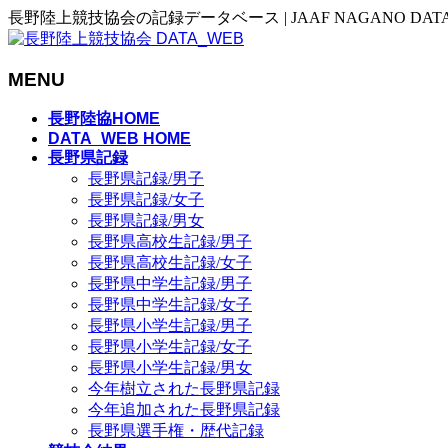
長野陸上競技協会の記録データベース | JAAF NAGANO DAT
MENU
メ
長野陸協HOME
ニ
DATA_WEB HOME
長野県記録
ュ
長野県記録/男子
ー
長野県記録/女子
を
長野県記録/男女
飛
長野県高校生記録/男子
ば
長野県高校生記録/女子
す
長野県中学生記録/男子
長野県中学生記録/女子
長野県小学生記録/男子
長野県小学生記録/女子
長野県小学生記録/男女
今年樹立された長野県記録
今年追加された長野県記録
長野県選手権・歴代記録