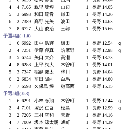
4
4
7165
親里 琉煌
山辺
1
長野
14.05
5
3
6993
和田 琉音
鎌田
1
長野
14.26
6
2
7389
髙野 光矢
波田
1
長野
14.63
7
8
6727
大山 俊治
三郷
1
長野
15.66
予選4組(+1.0)
1
6
6992
田中 浩輝
鎌田
1
長野
12.54
ｑ
2
4
7251
伊藤 彪真
筑摩野
1
長野
12.98
ｑ
3
5
6744
矢口 大介
高瀬
1
長野
13.73
4
8
6288
上平 絢大
木曽町
1
長野
14.01
5
3
7347
稲越 健太
梓川
1
長野
14.04
6
2
6834
前田 陽向
白馬
1
長野
14.80
7
7
6598
久保島 煌
穂高西
1
長野
15.15
予選5組(-0.3)
1
6
6291
小林 春翔
木曽町
1
長野
12.44
ｑ
2
4
7101
塚沢 仁吾
松島
1
長野
12.99
ｑ
3
2
7205
三村 空和
菅野
1
長野
14.16
4
7
7069
坂本 涼太朗
旭町
1
長野
14.39