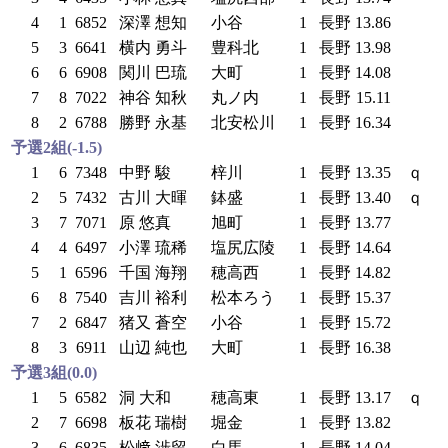
4
1
6852
深澤 想知
小谷
1
長野
13.86
5
3
6641
横内 勇斗
豊科北
1
長野
13.98
6
6
6908
関川 巴琉
大町
1
長野
14.08
7
8
7022
神谷 知秋
丸ノ内
1
長野
15.11
8
2
6788
勝野 永基
北安松川
1
長野
16.34
予選2組(-1.5)
1
6
7348
中野 駿
梓川
1
長野
13.35
ｑ
2
5
7432
古川 大暉
鉢盛
1
長野
13.40
ｑ
3
7
7071
原 悠真
旭町
1
長野
13.77
4
4
6497
小澤 琉稀
塩尻広陵
1
長野
14.64
5
1
6596
千国 海翔
穂高西
1
長野
14.82
6
8
7540
吉川 裕利
松本ろう
1
長野
15.37
7
2
6847
猪又 蒼空
小谷
1
長野
15.72
8
3
6911
山辺 純也
大町
1
長野
16.38
予選3組(0.0)
1
5
6582
洞 大和
穂高東
1
長野
13.17
ｑ
2
7
6698
板花 瑞樹
堀金
1
長野
13.82
3
6
6835
松﨑 渉留
白馬
1
長野
14.04