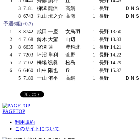
5
5
6440
齊藤 劉斗
丘
1
長野
14.43
3
7181
柳澤 龍信
高綱
1
長野
ＤＮ
8
6743
丸山 琉之介
高瀬
1
長野
ＤＮ
予選6組(+0.7)
1
3
8742
成田 一慶
女鳥羽
1
長野
13.60
2
4
7168
鈴木 大駕
山辺
1
長野
13.83
3
8
6635
宮澤 蓮
豊科北
1
長野
14.21
4
7
7203
坪沼 隼利
菅野
1
長野
14.22
5
2
7102
橋場 颯眞
松島
1
長野
14.29
6
6
6460
山中 陽也
丘
1
長野
15.37
5
7180
一山 侑平
高綱
1
長野
ＤＮ
PAGETOP
利用規約
このサイトについて