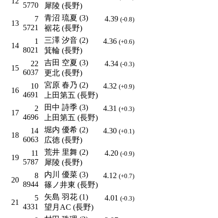
12
5770
犀陵 (長野)
青沼 琉夏 (3)
7
4.39
(-0.8)
13
5721
裾花 (長野)
三澤 汐音 (2)
1
4.36
(+0.6)
14
8021
箕輪 (長野)
吉田 空夏 (3)
22
4.34
(-0.3)
15
6037
更北 (長野)
宮原 春乃 (2)
10
4.32
(+0.9)
16
4691
上田第五 (長野)
田中 詩季 (3)
2
4.31
(+0.3)
17
4696
上田第五 (長野)
堀内 優希 (2)
14
4.30
(+0.1)
18
6063
広徳 (長野)
荒井 里舞 (2)
11
4.20
(-0.9)
19
5787
犀陵 (長野)
内川 優菜 (3)
8
4.12
(+0.7)
20
8944
篠ノ井東 (長野)
矢島 羽花 (1)
5
4.01
(-0.3)
21
4331
望月AC (長野)