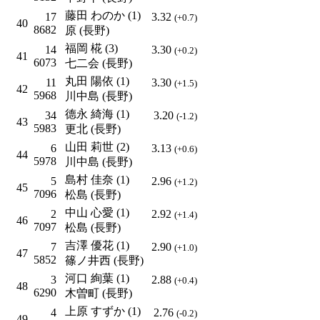
藤田 わのか (1)
17
3.32
(+0.7)
40
8682
原 (長野)
福岡 椛 (3)
14
3.30
(+0.2)
41
6073
七二会 (長野)
丸田 陽依 (1)
11
3.30
(+1.5)
42
5968
川中島 (長野)
德永 綺海 (1)
34
3.20
(-1.2)
43
5983
更北 (長野)
山田 莉世 (2)
6
3.13
(+0.6)
44
5978
川中島 (長野)
島村 佳奈 (1)
5
2.96
(+1.2)
45
7096
松島 (長野)
中山 心愛 (1)
2
2.92
(+1.4)
46
7097
松島 (長野)
吉澤 優花 (1)
7
2.90
(+1.0)
47
5852
篠ノ井西 (長野)
河口 絢葉 (1)
3
2.88
(+0.4)
48
6290
木曽町 (長野)
上原 すずか (1)
4
2.76
(-0.2)
49