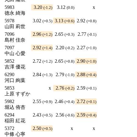
5983
3.20
3.12
x
(-1.2)
(0.0)
德永 綺海
5978
3.02
3.13
2.92
(+0.5)
(+0.6)
(+0.8)
山田 莉世
7096
2.96
2.65
2.77
(+1.2)
(+0.3)
(-0.1)
島村 佳奈
7097
2.92
2.20
2.27
(+1.4)
(-0.2)
(+1.0)
中山 心愛
5852
2.72
2.65
2.90
(+1.2)
(+0.8)
(+1.0)
吉澤 優花
6290
2.84
2.79
2.88
(+1.3)
(-1.0)
(+0.4)
河口 絢葉
5853
x
2.76
2.59
(-0.2)
(+0.1)
上原 すずか
5982
2.55
2.46
2.72
(+0.9)
(+0.4)
(+0.1)
堀込 侑杏
6294
2.43
2.56
2.59
(+0.5)
(-0.6)
(+0.4)
稲田 紅花
5372
2.50
x
x
(+0.5)
中條 心寧