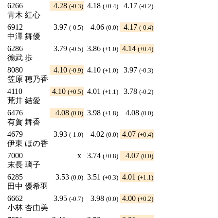
6266
4.28
4.18
4.17
(-0.3)
(+0.4)
(-0.2)
青木 紅心
6912
3.97
4.06
4.17
(-0.5)
(0.0)
(-0.4)
中澤 舞優
6286
3.79
3.86
4.14
(-0.5)
(+1.0)
(+0.4)
德武 歩
8080
4.10
4.10
3.97
(-0.9)
(+1.0)
(-0.3)
笠原 穂乃香
4110
4.10
4.01
3.78
(+0.5)
(+1.1)
(-0.2)
荒井 結愛
6476
4.08
3.98
4.08
(0.0)
(+1.8)
(0.0)
有賀 舞香
4679
3.93
4.02
4.07
(-1.0)
(0.0)
(+0.4)
伊東 ほの香
7000
x
3.74
4.07
(+0.8)
(0.0)
末長 璃子
6285
3.53
3.51
4.01
(0.0)
(+0.3)
(+1.1)
田中 優希羽
6662
3.95
3.98
4.00
(-0.7)
(0.0)
(+0.2)
小林 杏由美