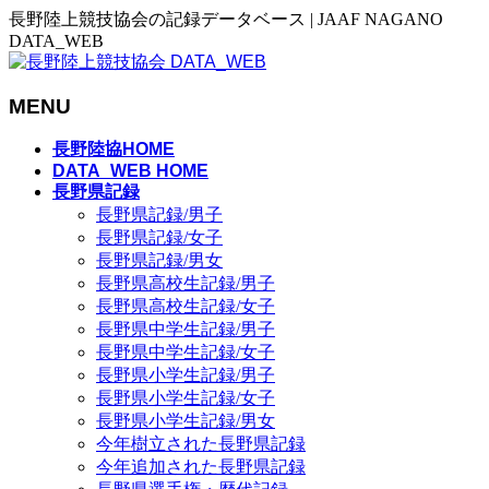
長野陸上競技協会の記録データベース | JAAF NAGANO
DATA_WEB
MENU
メ
長野陸協HOME
ニ
DATA_WEB HOME
長野県記録
ュ
長野県記録/男子
ー
長野県記録/女子
を
長野県記録/男女
飛
長野県高校生記録/男子
ば
長野県高校生記録/女子
す
長野県中学生記録/男子
長野県中学生記録/女子
長野県小学生記録/男子
長野県小学生記録/女子
長野県小学生記録/男女
今年樹立された長野県記録
今年追加された長野県記録