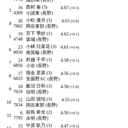
西村 奏 (3)
16
4.67
(+0.3)
3
4309
小諸東 (長野)
小松 優月 (3)
26
4.63
(-0.8)
4
7662
岡谷東部 (長野)
宮下 季紗 (1)
19
4.62
(+0.1)
5
4748
坂城 (長野)
小林 日菜花 (3)
23
4.61
(+0.4)
6
8050
南箕輪 (長野)
村越 千早 (3)
24
4.58
(+0.1)
7
6856
小谷 (長野)
堀金 里菜 (3)
17
4.56
(+0.3)
8
6655
安曇野AC (長野)
飯沼 日和 (3)
18
4.56
(+1.8)
9
7019
信明 (長野)
山田 琥珀 (3)
12
4.55
(-0.2)
10
7634
岡谷東部 (長野)
前島 希光 (2)
6
4.50
(+0.5)
11
7795
永明 (長野)
中原 歌乃 (3)
15
4.47
(+0.5)