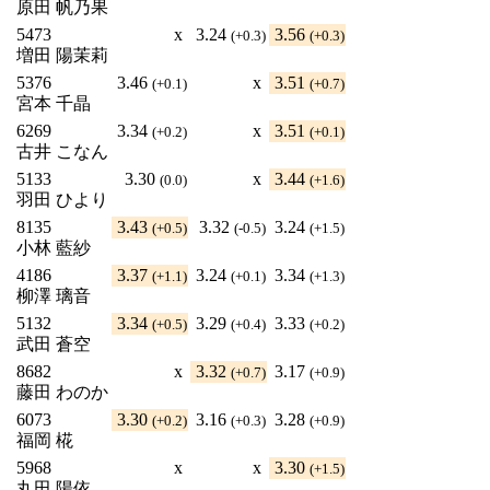
原田 帆乃果
5473
x
3.24
3.56
(+0.3)
(+0.3)
増田 陽茉莉
5376
3.46
x
3.51
(+0.1)
(+0.7)
宮本 千晶
6269
3.34
x
3.51
(+0.2)
(+0.1)
古井 こなん
5133
3.30
x
3.44
(0.0)
(+1.6)
羽田 ひより
8135
3.43
3.32
3.24
(+0.5)
(-0.5)
(+1.5)
小林 藍紗
4186
3.37
3.24
3.34
(+1.1)
(+0.1)
(+1.3)
柳澤 璃音
5132
3.34
3.29
3.33
(+0.5)
(+0.4)
(+0.2)
武田 蒼空
8682
x
3.32
3.17
(+0.7)
(+0.9)
藤田 わのか
6073
3.30
3.16
3.28
(+0.2)
(+0.3)
(+0.9)
福岡 椛
5968
x
x
3.30
(+1.5)
丸田 陽依