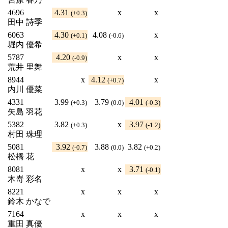
4696
4.31
x
x
(+0.3)
田中 詩季
6063
4.30
4.08
x
(+0.1)
(-0.6)
堀内 優希
5787
4.20
x
x
(-0.9)
荒井 里舞
8944
x
4.12
x
(+0.7)
内川 優菜
4331
3.99
3.79
4.01
(+0.3)
(0.0)
(-0.3)
矢島 羽花
5382
3.82
x
3.97
(+0.3)
(-1.2)
村田 珠理
5081
3.92
3.88
3.82
(-0.7)
(0.0)
(+0.2)
松橋 花
8081
x
x
3.71
(-0.1)
木嵜 彩名
8221
x
x
x
鈴木 かなで
7164
x
x
x
重田 真優