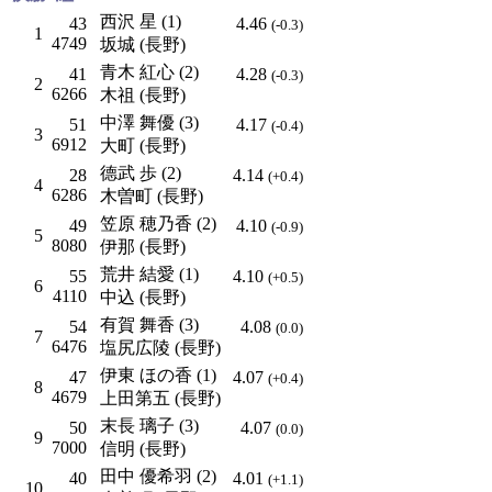
西沢 星 (1)
43
4.46
(-0.3)
1
4749
坂城 (長野)
青木 紅心 (2)
41
4.28
(-0.3)
2
6266
木祖 (長野)
中澤 舞優 (3)
51
4.17
(-0.4)
3
6912
大町 (長野)
德武 歩 (2)
28
4.14
(+0.4)
4
6286
木曽町 (長野)
笠原 穂乃香 (2)
49
4.10
(-0.9)
5
8080
伊那 (長野)
荒井 結愛 (1)
55
4.10
(+0.5)
6
4110
中込 (長野)
有賀 舞香 (3)
54
4.08
(0.0)
7
6476
塩尻広陵 (長野)
伊東 ほの香 (1)
47
4.07
(+0.4)
8
4679
上田第五 (長野)
末長 璃子 (3)
50
4.07
(0.0)
9
7000
信明 (長野)
田中 優希羽 (2)
40
4.01
(+1.1)
10