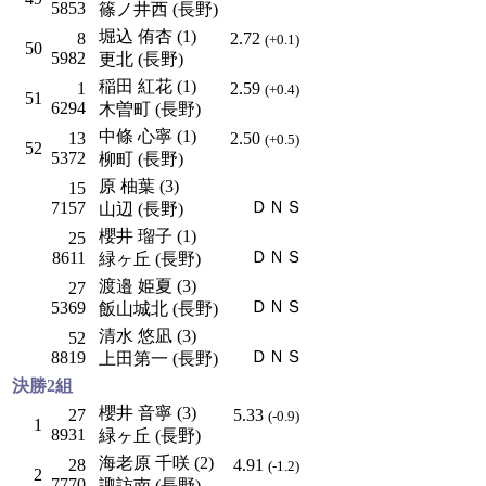
5853
篠ノ井西 (長野)
堀込 侑杏 (1)
8
2.72
(+0.1)
50
5982
更北 (長野)
稲田 紅花 (1)
1
2.59
(+0.4)
51
6294
木曽町 (長野)
中條 心寧 (1)
13
2.50
(+0.5)
52
5372
柳町 (長野)
原 柚葉 (3)
15
ＤＮＳ
7157
山辺 (長野)
櫻井 瑠子 (1)
25
ＤＮＳ
8611
緑ヶ丘 (長野)
渡邉 姫夏 (3)
27
ＤＮＳ
5369
飯山城北 (長野)
清水 悠凪 (3)
52
ＤＮＳ
8819
上田第一 (長野)
決勝2組
櫻井 音寧 (3)
27
5.33
(-0.9)
1
8931
緑ヶ丘 (長野)
海老原 千咲 (2)
28
4.91
(-1.2)
2
7770
諏訪南 (長野)