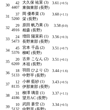
大久保 祐茉 (3)
42
3.61
(+0.5)
30
4407
東御東部 (長野)
岡 優希菜 (3)
37
3.60
(+1.1)
31
5260
栄 (長野)
原田 帆乃果 (3)
29
3.58
(0.0)
32
4916
相森 (長野)
増田 陽茉莉 (1)
24
3.56
(+0.3)
33
5473
長野東部 (長野)
宮本 千晶 (2)
45
3.51
(+0.7)
34
5376
柳町 (長野)
古井 こなん (2)
20
3.51
(+0.1)
35
6269
木祖 (長野)
羽田 ひより (2)
18
3.44
(+1.6)
36
5133
中野平 (長野)
小林 藍紗 (1)
12
3.43
(+0.5)
37
8135
伊那東部 (長野)
柳澤 璃音 (1)
31
3.37
(+1.1)
38
4186
望月AC (長野)
武田 蒼空 (2)
10
3.34
(+0.5)
39
5132
中野平 (長野)