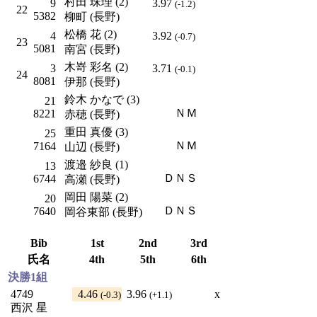
村田 珠理 (2)
9
3.97
(-1.2)
22
5382
柳町 (長野)
松橋 花 (2)
4
3.92
(-0.7)
23
5081
南宮 (長野)
木嵜 彩名 (2)
3
3.71
(-0.1)
24
8081
伊那 (長野)
鈴木 かなで (3)
21
ＮＭ
8221
赤穂 (長野)
重田 真優 (3)
25
ＮＭ
7164
山辺 (長野)
渡邉 紗良 (1)
13
ＤＮＳ
6744
高瀬 (長野)
岡田 陽菜 (2)
20
ＤＮＳ
7640
岡谷東部 (長野)
Bib
1st
2nd
3rd
氏名
4th
5th
6th
決勝1組
4749
4.46
3.96
x
(-0.3)
(+1.1)
西沢 星