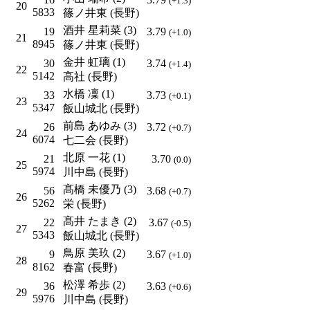
(+1.3)
20
5833
篠ノ井東 (長野)
酒井 星莉菜 (3)
19
3.79
(+1.0)
21
8945
篠ノ井東 (長野)
金井 虹璃 (1)
30
3.74
(+1.4)
22
5142
高社 (長野)
水橋 凜 (1)
33
3.73
(+0.1)
23
5347
飯山城北 (長野)
前島 あゆみ (3)
26
3.72
(+0.7)
24
6074
七二会 (長野)
北原 一花 (1)
21
3.70
(0.0)
25
5974
川中島 (長野)
髙橋 未優乃 (3)
56
3.68
(+0.7)
26
5262
栄 (長野)
髙井 たまき (2)
22
3.67
(-0.5)
27
5343
飯山城北 (長野)
鳥原 美玖 (2)
9
3.67
(+1.0)
28
8162
春富 (長野)
松澤 希歩 (2)
36
3.63
(+0.6)
29
5976
川中島 (長野)