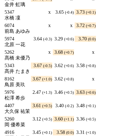
金井 虹璃
5347
x
3.65
3.73
(-0.4)
(+0.1)
水橋 凜
6074
x
x
3.72
(+0.7)
前島 あゆみ
5974
3.64
3.29
3.70
(-0.3)
(+0.6)
(0.0)
北原 一花
5262
x
3.68
x
(+0.7)
髙橋 未優乃
5343
3.67
3.62
3.58
(-0.5)
(+0.6)
(+0.8)
髙井 たまき
8162
3.67
3.62
x
(+1.0)
(+0.8)
鳥原 美玖
5976
2.47
3.46
3.63
(+1.3)
(+0.5)
(+0.6)
松澤 希歩
4407
3.61
3.40
3.48
(+0.5)
(-0.2)
(+0.1)
大久保 祐茉
5260
3.12
3.60
3.36
(+0.5)
(+1.1)
(+0.5)
岡 優希菜
4916
3.45
3.58
3.31
(+0.1)
(0.0)
(+1.0)