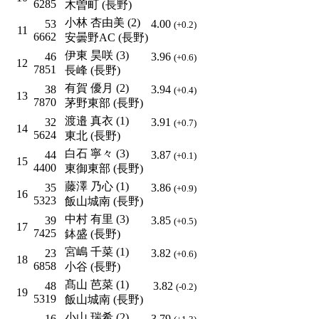
6285
木曽町 (長野)
小林 杏由美 (2)
53
4.00
(+0.2)
11
6662
安曇野AC (長野)
伊東 昊咲 (3)
46
3.96
(+0.6)
12
7851
長峰 (長野)
有賀 優月 (2)
38
3.94
(+0.4)
13
7870
茅野東部 (長野)
渡邉 真衣 (1)
32
3.91
(+0.7)
14
5624
東北 (長野)
白石 寧々 (3)
44
3.87
(+0.1)
15
4400
東御東部 (長野)
藤澤 乃心 (1)
35
3.86
(+0.9)
16
5323
飯山城南 (長野)
中村 有里 (3)
39
3.85
(+0.5)
17
7425
鉢盛 (長野)
宮嶋 千菜 (1)
23
3.82
(+0.6)
18
6858
小谷 (長野)
髙山 芭菜 (1)
48
3.82
(-0.2)
19
5319
飯山城南 (長野)
小山 瑞希 (2)
16
3.79