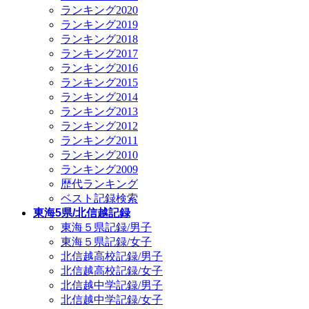
ランキング2020
ランキング2019
ランキング2018
ランキング2017
ランキング2016
ランキング2015
ランキング2014
ランキング2013
ランキング2012
ランキング2011
ランキング2010
ランキング2009
歴代ランキング
ベスト記録検索
東海5県/北信越記録
東海５県記録/男子
東海５県記録/女子
北信越高校記録/男子
北信越高校記録/女子
北信越中学記録/男子
北信越中学記録/女子