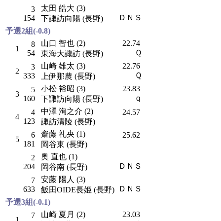
太田 皓大 (3)
3
ＤＮＳ
154
下諏訪向陽 (長野)
予選2組(-0.8)
山口 智也 (2)
22.74
8
1
Ｑ
54
東海大諏訪 (長野)
山崎 雄太 (3)
22.76
3
2
Ｑ
333
上伊那農 (長野)
小松 裕昭 (3)
23.83
5
3
ｑ
160
下諏訪向陽 (長野)
中澤 洵之介 (2)
4
24.57
4
123
諏訪清陵 (長野)
齋藤 礼央 (1)
6
25.62
5
181
岡谷東 (長野)
奥 直也 (1)
2
ＤＮＳ
204
岡谷南 (長野)
安藤 陽人 (3)
7
ＤＮＳ
633
飯田OIDE長姫 (長野)
予選3組(-0.1)
山崎 夏月 (2)
23.03
7
1