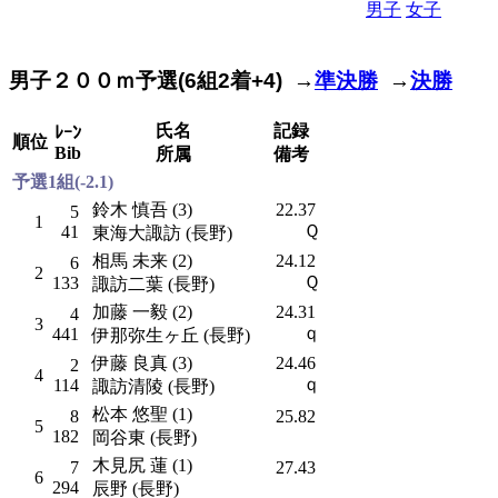
男子
女子
男女
男子２００ｍ予選(6組2着+4) →
準決勝
→
決勝
氏名
記録
ﾚｰﾝ
順位
Bib
所属
備考
予選1組(-2.1)
鈴木 慎吾 (3)
22.37
5
1
Ｑ
41
東海大諏訪 (長野)
相馬 未来 (2)
24.12
6
2
Ｑ
133
諏訪二葉 (長野)
加藤 一毅 (2)
24.31
4
3
ｑ
441
伊那弥生ヶ丘 (長野)
伊藤 良真 (3)
24.46
2
4
ｑ
114
諏訪清陵 (長野)
松本 悠聖 (1)
8
25.82
5
182
岡谷東 (長野)
木見尻 蓮 (1)
7
27.43
6
294
辰野 (長野)