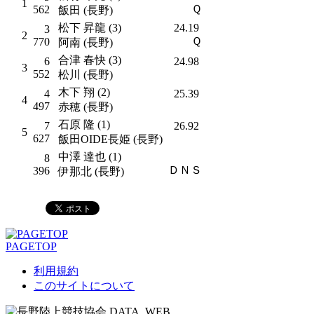
1
Ｑ
562
飯田 (長野)
松下 昇龍 (3)
24.19
3
2
Ｑ
770
阿南 (長野)
合津 春快 (3)
6
24.98
3
552
松川 (長野)
木下 翔 (2)
4
25.39
4
497
赤穂 (長野)
石原 隆 (1)
7
26.92
5
627
飯田OIDE長姫 (長野)
中澤 達也 (1)
8
ＤＮＳ
396
伊那北 (長野)
PAGETOP
利用規約
このサイトについて