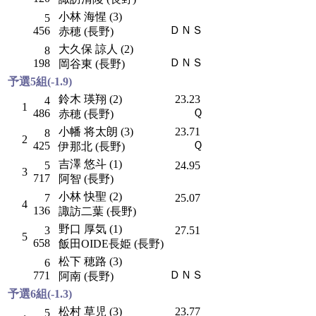
小林 海惺 (3)
5
ＤＮＳ
456
赤穂 (長野)
大久保 諒人 (2)
8
ＤＮＳ
198
岡谷東 (長野)
予選5組(-1.9)
鈴木 瑛翔 (2)
23.23
4
1
Ｑ
486
赤穂 (長野)
小幡 将太朗 (3)
23.71
8
2
Ｑ
425
伊那北 (長野)
吉澤 悠斗 (1)
5
24.95
3
717
阿智 (長野)
小林 快聖 (2)
7
25.07
4
136
諏訪二葉 (長野)
野口 厚気 (1)
3
27.51
5
658
飯田OIDE長姫 (長野)
松下 穂路 (3)
6
ＤＮＳ
771
阿南 (長野)
予選6組(-1.3)
松村 草児 (3)
23.77
5