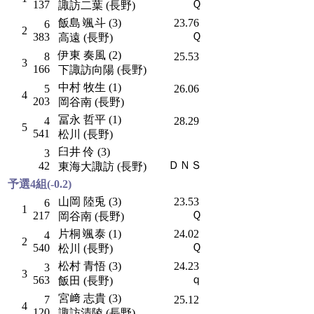
Ｑ
137
諏訪二葉 (長野)
飯島 颯斗 (3)
23.76
6
2
Ｑ
383
高遠 (長野)
伊東 奏風 (2)
8
25.53
3
166
下諏訪向陽 (長野)
中村 牧生 (1)
5
26.06
4
203
岡谷南 (長野)
冨永 哲平 (1)
4
28.29
5
541
松川 (長野)
臼井 伶 (3)
3
ＤＮＳ
42
東海大諏訪 (長野)
予選4組(-0.2)
山岡 陸兎 (3)
23.53
6
1
Ｑ
217
岡谷南 (長野)
片桐 颯泰 (1)
24.02
4
2
Ｑ
540
松川 (長野)
松村 青悟 (3)
24.23
3
3
ｑ
563
飯田 (長野)
宮﨑 志貴 (3)
7
25.12
4
120
諏訪清陵 (長野)