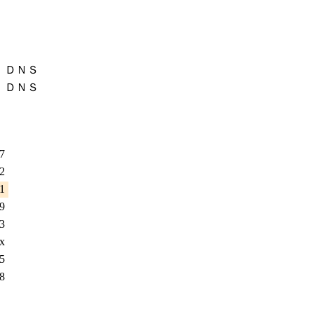
ＤＮＳ
ＤＮＳ
97
72
01
59
63
x
25
78