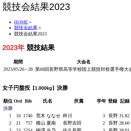
競技会結果2023
HOME
»
競技会結果
»
競技会結果2023
2023年
競技結果
期間
大会名
2023/05/26∼28
第68回長野県高等学校陸上競技対校選手権大
女子円盤投
決勝
【1.000kg】
順位
Ord
Bib
氏名
所属
学年
登録
記録
決勝
1
16
1746
荒木 ななせ
梓川
3
長野
31.82
2
21
757
横山 夏南
長野吉田
2
長野
28.60
3
23
2254
栁澤 歩乃
佐久長聖
2
長野
28.01