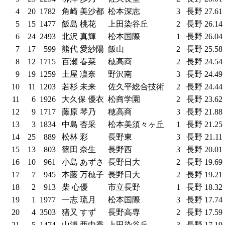
4
20
1782
角崎 美沙都
松本深志
3
長野
27.61
5
15
1477
飯島 桃花
上田染谷丘
2
長野
26.14
6
24
2493
北沢 真輝
松本国際
1
長野
26.04
7
17
599
熊代 愛紗陽
飯山
2
長野
25.58
8
12
1715
百瀬 春菜
穂高商
2
長野
24.54
9
19
1259
土屋 凜奈
野沢南
3
長野
24.49
10
11
1203
若杉 未来
佐久平総合技術
2
長野
24.44
11
6
1926
大久保 優衣
松商学園
2
長野
23.62
12
9
1717
藤原 琴乃
穂高商
3
長野
21.88
13
3
1834
中島 杏采
松本美須々ヶ丘
1
長野
21.25
14
25
889
松林 彩
長野東
3
長野
21.11
15
13
803
篠田 奈生
長野西
3
長野
20.01
16
10
961
小島 あずさ
長野日大
2
長野
19.69
17
7
945
本藤 万穂子
長野日大
2
長野
19.21
18
2
913
柴 心優
市立長野
1
長野
18.32
19
1
1977
一志 琉月
松本国際
3
長野
17.74
20
4
3503
猪又 すず
長野高専
2
長野
17.59
21
5
1474
山浦 亜由香
上田染谷丘
3
長野
17.19