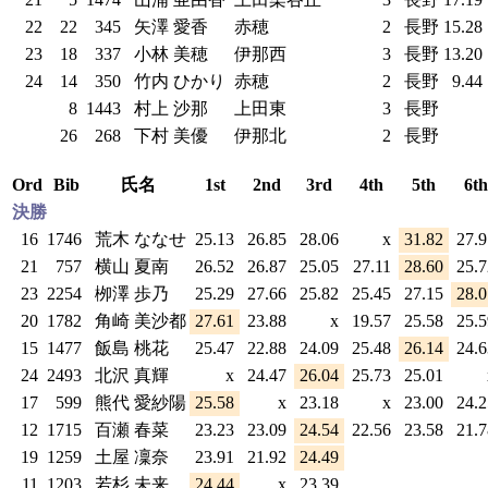
22
22
345
矢澤 愛香
赤穂
2
長野
15.28
23
18
337
小林 美穂
伊那西
3
長野
13.20
24
14
350
竹内 ひかり
赤穂
2
長野
9.44
8
1443
村上 沙那
上田東
3
長野
26
268
下村 美優
伊那北
2
長野
Ord
Bib
氏名
1st
2nd
3rd
4th
5th
6th
決勝
16
1746
荒木 ななせ
25.13
26.85
28.06
x
31.82
27.
21
757
横山 夏南
26.52
26.87
25.05
27.11
28.60
25.
23
2254
栁澤 歩乃
25.29
27.66
25.82
25.45
27.15
28.
20
1782
角崎 美沙都
27.61
23.88
x
19.57
25.58
25.
15
1477
飯島 桃花
25.47
22.88
24.09
25.48
26.14
24.
24
2493
北沢 真輝
x
24.47
26.04
25.73
25.01
17
599
熊代 愛紗陽
25.58
x
23.18
x
23.00
24.
12
1715
百瀬 春菜
23.23
23.09
24.54
22.56
23.58
21.
19
1259
土屋 凜奈
23.91
21.92
24.49
11
1203
若杉 未来
24.44
x
23.39