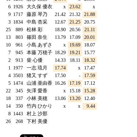
6
1926
大久保 優衣
x
23.62
x
9
1717
藤原 琴乃
21.42
21.32
21.88
3
1834
中島 杏采
12.67
21.25
20.75
25
889
松林 彩
18.90
20.56
21.11
13
803
篠田 奈生
13.79
17.09
20.01
10
961
小島 あずさ
x
19.69
18.07
7
945
本藤 万穂子
18.29
19.21
15.77
2
913
柴 心優
14.33
18.11
18.32
1
1977
一志 琉月
17.74
x
17.47
4
3503
猪又 すず
17.50
-
17.59
5
1474
山浦 亜由香
16.26
17.19
17.12
22
345
矢澤 愛香
x
15.18
15.28
18
337
小林 美穂
13.06
13.20
12.40
14
350
竹内 ひかり
x
x
9.44
8
1443
村上 沙那
26
268
下村 美優