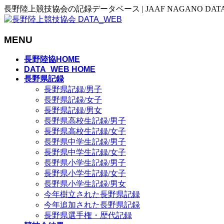
長野陸上競技協会の記録データベース | JAAF NAGANO DAT
MENU
メ
長野陸協HOME
ニ
DATA_WEB HOME
長野県記録
ュ
長野県記録/男子
ー
長野県記録/女子
を
長野県記録/男女
飛
長野県高校生記録/男子
ば
長野県高校生記録/女子
す
長野県中学生記録/男子
長野県中学生記録/女子
長野県小学生記録/男子
長野県小学生記録/女子
長野県小学生記録/男女
今年樹立された長野県記録
今年追加された長野県記録
長野県選手権・歴代記録