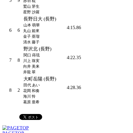
5
9
赤羽 椛
鷲山 芽生
星野 沙羅
長野日大 (長野)
山本 萌華
4:15.86
6
6
丸山 姫來
金子 亜瑠
清水 藤子
野沢北 (長野)
関口 蒔琉
4:22.35
7
8
川上 珠実
向井 美来
井龍 翠
大町岳陽 (長野)
田代 あい
4:28.36
8
2
花岡 和奏
海川 怜
葛原 亜希