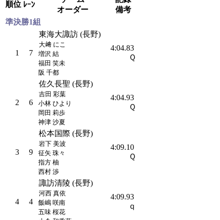
順位
ﾚｰﾝ
オーダー
備考
準決勝1組
東海大諏訪 (長野)
大﨑 にこ
4:04.83
1
7
増沢 結
Ｑ
福田 笑未
阪 千都
佐久長聖 (長野)
吉田 彩葉
4:04.93
2
6
小林 ひより
Ｑ
岡田 莉歩
神津 沙夏
松本国際 (長野)
岩下 美波
4:09.10
3
9
征矢 珠々
Ｑ
指方 柚
西村 渉
諏訪清陵 (長野)
河西 真依
4:09.93
4
4
飯嶋 咲南
ｑ
五味 桜花