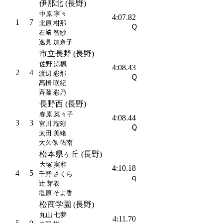
伊那北 (長野)
中原 寧々
4:07.82
1
7
北原 柑那
Ｑ
石﨑 智紗
逸見 加奈子
市立長野 (長野)
佐野 涼楓
4:08.43
2
4
渡辺 彩那
Ｑ
髙橋 咲紀
斉藤 彩乃
長野西 (長野)
春原 菜々子
4:08.44
3
3
宮川 瑠彩
Ｑ
太田 美緒
大久保 佑南
松本県ヶ丘 (長野)
大塚 実和
4:10.18
4
5
千野 さくら
ｑ
辻 芽衣
塩原 そよ香
松商学園 (長野)
丸山 七夢
4:11.70