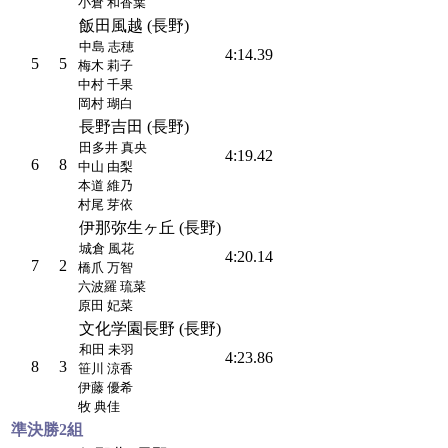
小倉 和香葉
飯田風越 (長野)
中島 志穂
4:14.39
5
5
梅木 莉子
中村 千果
岡村 瑚白
長野吉田 (長野)
田多井 真央
4:19.42
6
8
中山 由梨
本道 維乃
村尾 芽依
伊那弥生ヶ丘 (長野)
城倉 風花
4:20.14
7
2
橋爪 万智
六波羅 琉菜
原田 妃菜
文化学園長野 (長野)
和田 未羽
4:23.86
8
3
笹川 涼香
伊藤 優希
牧 典佳
準決勝2組