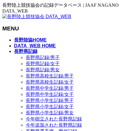
長野陸上競技協会の記録データベース | JAAF NAGANO
DATA_WEB
MENU
メ
長野陸協HOME
ニ
DATA_WEB HOME
長野県記録
ュ
長野県記録/男子
ー
長野県記録/女子
を
長野県記録/男女
飛
長野県高校生記録/男子
ば
長野県高校生記録/女子
す
長野県中学生記録/男子
長野県中学生記録/女子
長野県小学生記録/男子
長野県小学生記録/女子
長野県小学生記録/男女
今年樹立された長野県記録
今年追加された長野県記録