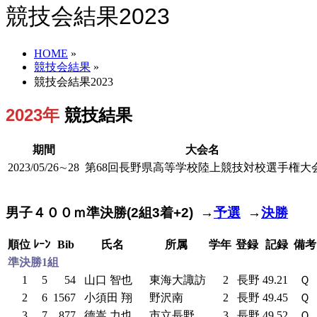
競技会結果2023
HOME
»
競技会結果
»
競技会結果2023
2023年
競技結果
期間
大会名
2023/05/26∼28
第68回長野県高等学校陸上競技対校選手権大
男子４００ｍ準決勝(2組3着+2) →
予選
→
決勝
順位
ﾚｰﾝ
Bib
氏名
所属
学年
登録
記録
備考
準決勝1組
1
5
54
山口 智也
東海大諏訪
2
長野
49.21
Ｑ
2
6
1567
小須田 翔
野沢南
2
長野
49.45
Ｑ
3
7
877
德嵩 力也
市立長野
3
長野
49.52
Ｑ