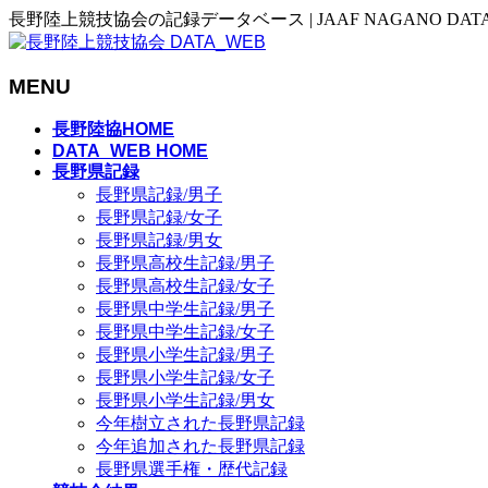
長野陸上競技協会の記録データベース | JAAF NAGANO DAT
MENU
メ
長野陸協HOME
ニ
DATA_WEB HOME
長野県記録
ュ
長野県記録/男子
ー
長野県記録/女子
を
長野県記録/男女
飛
長野県高校生記録/男子
ば
長野県高校生記録/女子
す
長野県中学生記録/男子
長野県中学生記録/女子
長野県小学生記録/男子
長野県小学生記録/女子
長野県小学生記録/男女
今年樹立された長野県記録
今年追加された長野県記録
長野県選手権・歴代記録