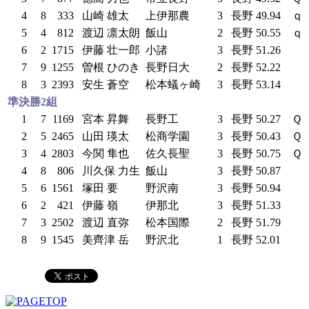
4
8
333
山崎 雄太
上伊那農
3
長野
49.94
ｑ
5
4
812
渡辺 凛太朗
飯山
2
長野
50.55
ｑ
6
2
1715
伊藤 壮一郎
小諸
3
長野
51.26
7
9
1255
曽根 ひのき
長野日大
2
長野
52.22
8
3
2393
安生 蒼空
松本蟻ヶ崎
3
長野
53.14
準決勝2組
1
7
1169
宮本 昇舞
長野工
3
長野
50.27
Ｑ
2
5
2465
山田 瑛太
松商学園
3
長野
50.43
Ｑ
3
4
2803
今関 隼也
佐久長聖
3
長野
50.75
Ｑ
4
8
806
川久保 力生
飯山
3
長野
50.87
5
6
1561
塚田 要
野沢南
3
長野
50.94
6
2
421
伊藤 嶺
伊那北
3
長野
51.33
7
3
2502
渡辺 直弥
松本国際
2
長野
51.79
8
9
1545
美齊津 岳
野沢北
1
長野
52.01