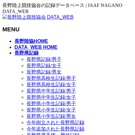
長野陸上競技協会の記録データベース | JAAF NAGANO
DATA_WEB
MENU
メ
長野陸協HOME
ニ
DATA_WEB HOME
長野県記録
ュ
長野県記録/男子
ー
長野県記録/女子
を
長野県記録/男女
飛
長野県高校生記録/男子
ば
長野県高校生記録/女子
す
長野県中学生記録/男子
長野県中学生記録/女子
長野県小学生記録/男子
長野県小学生記録/女子
長野県小学生記録/男女
今年樹立された長野県記録
今年追加された長野県記録