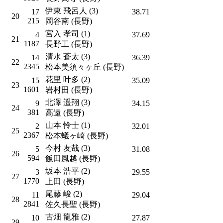
伊東 飛呂人 (3)
17
38.71
20
215
岡谷南 (長野)
宮入 孝司 (1)
4
37.69
21
1187
長野工 (長野)
清水 蒼太 (3)
14
36.39
22
2345
松本美須々ヶ丘 (長野)
花里 叶多 (2)
15
35.09
23
1601
岩村田 (長野)
北澤 遥翔 (3)
9
34.15
24
381
高遠 (長野)
山本 怜士 (1)
2
32.01
25
2367
松本蟻ヶ崎 (長野)
今村 友哉 (3)
5
31.08
26
594
飯田風越 (長野)
坂本 浩平 (2)
3
29.55
27
1770
上田 (長野)
尾藤 峻 (2)
11
29.04
28
2841
佐久長聖 (長野)
古畑 龍雅 (2)
10
27.87
29