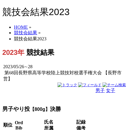
競技会結果2023
HOME
»
競技会結果
»
競技会結果2023
2023年
競技結果
2023/05/26∼28
第68回長野県高等学校陸上競技対校選手権大会 【長野市
営】
男子
女子
男女
男子やり投
決勝
【800g】
氏名
記録
Ord
順位
Bib
所属
備考