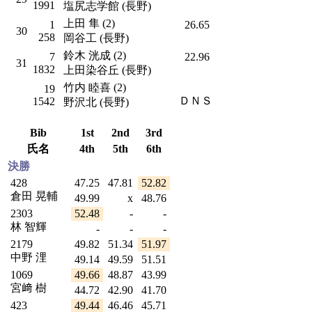
1991
塩尻志学館 (長野)
上田 隼 (2)
1
26.65
30
258
岡谷工 (長野)
鈴木 洸成 (2)
7
22.96
31
1832
上田染谷丘 (長野)
竹内 睦喜 (2)
19
ＤＮＳ
1542
野沢北 (長野)
Bib
1st
2nd
3rd
氏名
4th
5th
6th
決勝
428
47.25
47.81
52.82
倉田 晃輔
49.99
x
48.76
2303
52.48
-
-
林 智輝
-
-
-
2179
49.82
51.34
51.97
中野 浬
49.14
49.59
51.51
1069
49.66
48.87
43.99
宮﨑 樹
44.72
42.90
41.70
423
49.44
46.46
45.71