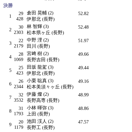
決勝
倉田 晃輔 (2)
29
52.82
1
428
伊那北 (長野)
林 智輝 (3)
30
52.48
2
2303
松本県ヶ丘 (長野)
中野 浬 (2)
22
51.97
3
2179
田川 (長野)
宮﨑 樹 (2)
28
49.66
4
1069
長野吉田 (長野)
田坂 龍駕 (3)
25
49.44
5
423
伊那北 (長野)
小栗 聡真 (3)
26
49.16
6
2344
松本美須々ヶ丘 (長野)
伊藤 燦 (2)
32
48.99
7
3532
長野高専 (長野)
小林 暉弥 (3)
31
48.86
8
1793
上田 (長野)
池田 渓人 (2)
20
47.57
9
1179
長野工 (長野)