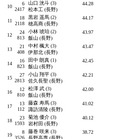
山口 洸斗 (3)
6
44.28
10
2417
松本工 (長野)
黒岩 遥馬 (2)
18
44.17
11
2118
穂高商 (長野)
小林 琥珀 (2)
24
43.97
12
813
飯山 (長野)
中村 楓大 (3)
21
43.47
13
408
伊那北 (長野)
田中 朗真 (1)
16
42.45
14
823
飯山 (長野)
小山 翔平 (3)
27
42.21
15
2813
佐久長聖 (長野)
松澤 武 (3)
12
42.00
16
810
飯山 (長野)
藤森 寿馬 (3)
13
41.02
17
112
諏訪清陵 (長野)
菊池 優介 (3)
23
40.12
18
1593
岩村田 (長野)
藤巻 咲来 (3)
8
38.72
19
3526
長野高専 (長野)