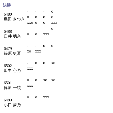
決勝
-
-
-
o
6480
o
o
o
o
島田 さつき
xxo
o
o
xxx
-
-
-
o
6488
o
o
xxx
臼井 璃奈
-
-
o
o
6479
xo
xxx
篠原 史夏
-
o
o
xo
6502
xxx
田中 心乃
o
o
xo
xo
6501
xxx
篠原 千絃
o
o
xxx
6489
小口 夢乃