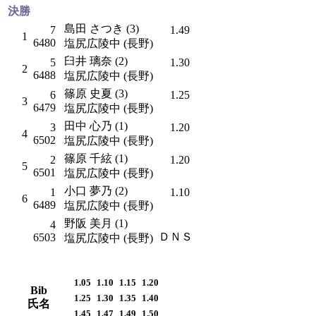
決勝
島田 さつき (3)
7
1.49
1
6480
塩尻広陵中 (長野)
臼井 璃奈 (2)
5
1.30
2
6488
塩尻広陵中 (長野)
篠原 史夏 (3)
6
1.25
3
6479
塩尻広陵中 (長野)
田中 心乃 (1)
3
1.20
4
6502
塩尻広陵中 (長野)
篠原 千絃 (1)
2
1.20
5
6501
塩尻広陵中 (長野)
小口 夢乃 (2)
1
1.10
6
6489
塩尻広陵中 (長野)
野阪 美月 (1)
4
ＤＮＳ
6503
塩尻広陵中 (長野)
1.05
1.10
1.15
1.20
Bib
1.25
1.30
1.35
1.40
氏名
1.45
1.47
1.49
1.50