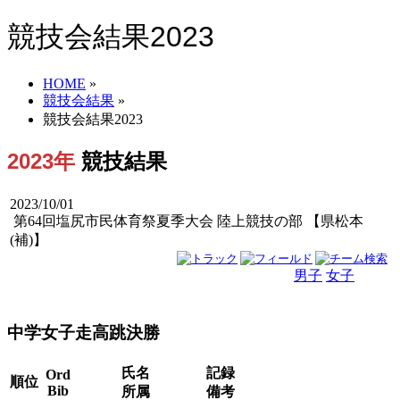
競技会結果2023
HOME
»
競技会結果
»
競技会結果2023
2023年
競技結果
2023/10/01
第64回塩尻市民体育祭夏季大会 陸上競技の部 【県松本
(補)】
男子
女子
男女
中学女子走高跳決勝
氏名
記録
Ord
順位
Bib
所属
備考