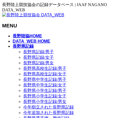
長野陸上競技協会の記録データベース | JAAF NAGANO
DATA_WEB
MENU
メ
長野陸協HOME
ニ
DATA_WEB HOME
長野県記録
ュ
長野県記録/男子
ー
長野県記録/女子
を
長野県記録/男女
飛
長野県高校生記録/男子
ば
長野県高校生記録/女子
す
長野県中学生記録/男子
長野県中学生記録/女子
長野県小学生記録/男子
長野県小学生記録/女子
長野県小学生記録/男女
今年樹立された長野県記録
今年追加された長野県記録