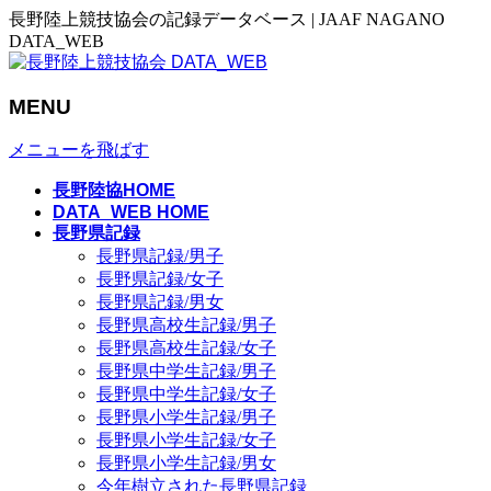
長野陸上競技協会の記録データベース | JAAF NAGANO
DATA_WEB
MENU
メニューを飛ばす
長野陸協HOME
DATA_WEB HOME
長野県記録
長野県記録/男子
長野県記録/女子
長野県記録/男女
長野県高校生記録/男子
長野県高校生記録/女子
長野県中学生記録/男子
長野県中学生記録/女子
長野県小学生記録/男子
長野県小学生記録/女子
長野県小学生記録/男女
今年樹立された長野県記録