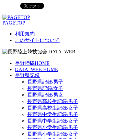
PAGETOP
利用規約
このサイトについて
長野陸協HOME
DATA_WEB HOME
長野県記録
長野県記録/男子
長野県記録/女子
長野県記録/男女
長野県高校生記録/男子
長野県高校生記録/女子
長野県中学生記録/男子
長野県中学生記録/女子
長野県小学生記録/男子
長野県小学生記録/女子