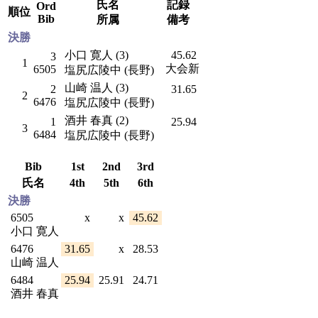
氏名
記録
Ord
順位
Bib
所属
備考
決勝
小口 寛人 (3)
45.62
3
1
大会新
6505
塩尻広陵中 (長野)
山崎 温人 (3)
2
31.65
2
6476
塩尻広陵中 (長野)
酒井 春真 (2)
1
25.94
3
6484
塩尻広陵中 (長野)
Bib
1st
2nd
3rd
氏名
4th
5th
6th
決勝
6505
x
x
45.62
小口 寛人
6476
31.65
x
28.53
山崎 温人
6484
25.94
25.91
24.71
酒井 春真