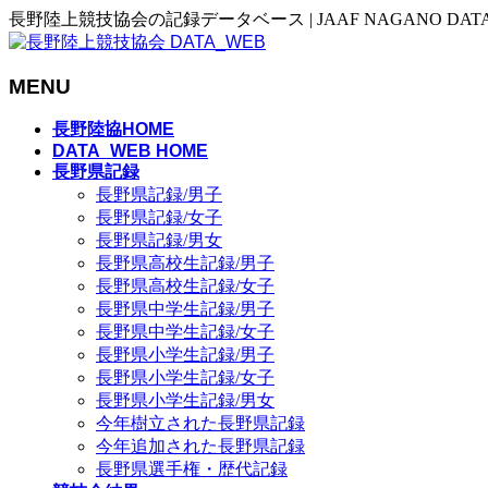
長野陸上競技協会の記録データベース | JAAF NAGANO DAT
MENU
メ
長野陸協HOME
ニ
DATA_WEB HOME
長野県記録
ュ
長野県記録/男子
ー
長野県記録/女子
を
長野県記録/男女
飛
長野県高校生記録/男子
ば
長野県高校生記録/女子
す
長野県中学生記録/男子
長野県中学生記録/女子
長野県小学生記録/男子
長野県小学生記録/女子
長野県小学生記録/男女
今年樹立された長野県記録
今年追加された長野県記録
長野県選手権・歴代記録