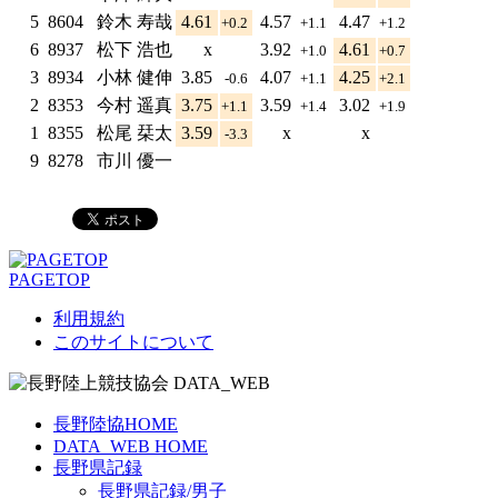
5
8604
鈴木 寿哉
4.61
4.57
4.47
+0.2
+1.1
+1.2
6
8937
松下 浩也
x
3.92
4.61
+1.0
+0.7
3
8934
小林 健伸
3.85
4.07
4.25
-0.6
+1.1
+2.1
2
8353
今村 遥真
3.75
3.59
3.02
+1.1
+1.4
+1.9
1
8355
松尾 栞太
3.59
x
x
-3.3
9
8278
市川 優一
PAGETOP
利用規約
このサイトについて
長野陸協HOME
DATA_WEB HOME
長野県記録
長野県記録/男子