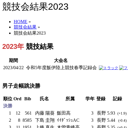
競技会結果2023
HOME
»
競技会結果
»
競技会結果2023
2023年
競技結果
期間
大会名
2023/04/22
令和5年度飯伊陸上競技春季記録会
男子走幅跳決勝
順位
Ord
Bib
氏名
所属
学年
登録
記録
決勝
1
12
561
内藤 陽葵
飯田高
3
長野
5.93
(+1.9)
2
8
8585
下島 圭翔
ｲｲﾀﾞｯｼｭAC
3
長野
5.44
(-0.4)
3
11
1951
上條 真生
木曽青峰高
3
長野
5.35
(+0.4)