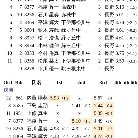
4
7
8377
福惠 蒼一
高森中
3
長野
5.10
(+1.5)
5
10
8236
石川 星奏
赤穂中
3
長野
5.01
(+1.2)
6
4
8369
平澤 輝大
下伊那松川中
3
長野
4.74
(+2.1)
7
5
8604
鈴木 寿哉
緑ヶ丘中
2
長野
4.61
(+0.2)
8
6
8937
松下 浩也
緑ヶ丘中
3
長野
4.61
(+0.7)
9
3
8934
小林 健伸
緑ヶ丘中
3
長野
4.25
(+2.1)
10
2
8353
今村 遥真
下伊那松川中
2
長野
3.75
(+1.1)
11
1
8355
松尾 栞太
下伊那松川中
2
長野
3.59
(-3.3)
9
8278
市川 優一
駒ヶ根東中
2
長野
Ord
Bib
氏名
1st
2nd
3rd
4th
5th
6th
決勝
12
561
内藤 陽葵
5.93
x
5.67
+1.9
+1.4
8
8585
下島 圭翔
x
5.41
5.44
+0.7
-0.4
11
1951
上條 真生
x
x
5.35
+0.4
7
8377
福惠 蒼一
x
5.10
4.49
+1.5
-1.0
10
8236
石川 星奏
4.98
4.92
5.01
+0.8
+0.8
+1.2
4
8369
平澤 輝大
4.33
4.26
4.74
0.0
+0.5
+2.1