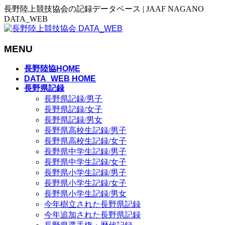
長野陸上競技協会の記録データベース | JAAF NAGANO
DATA_WEB
MENU
メ
長野陸協HOME
ニ
DATA_WEB HOME
長野県記録
ュ
長野県記録/男子
ー
長野県記録/女子
を
長野県記録/男女
飛
長野県高校生記録/男子
ば
長野県高校生記録/女子
す
長野県中学生記録/男子
長野県中学生記録/女子
長野県小学生記録/男子
長野県小学生記録/女子
長野県小学生記録/男女
今年樹立された長野県記録
今年追加された長野県記録