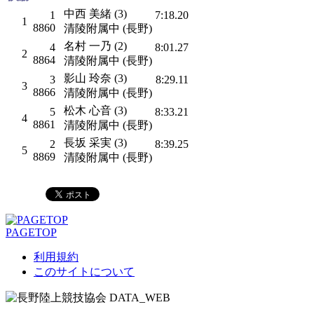
中西 美緒 (3)
1
7:18.20
1
8860
清陵附属中 (長野)
名村 一乃 (2)
4
8:01.27
2
8864
清陵附属中 (長野)
影山 玲奈 (3)
3
8:29.11
3
8866
清陵附属中 (長野)
松木 心音 (3)
5
8:33.21
4
8861
清陵附属中 (長野)
長坂 采実 (3)
2
8:39.25
5
8869
清陵附属中 (長野)
PAGETOP
利用規約
このサイトについて