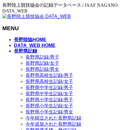
長野陸上競技協会の記録データベース | JAAF NAGANO
DATA_WEB
MENU
メ
長野陸協HOME
ニ
DATA_WEB HOME
長野県記録
ュ
長野県記録/男子
ー
長野県記録/女子
を
長野県記録/男女
飛
長野県高校生記録/男子
ば
長野県高校生記録/女子
す
長野県中学生記録/男子
長野県中学生記録/女子
長野県小学生記録/男子
長野県小学生記録/女子
長野県小学生記録/男女
今年樹立された長野県記録
今年追加された長野県記録