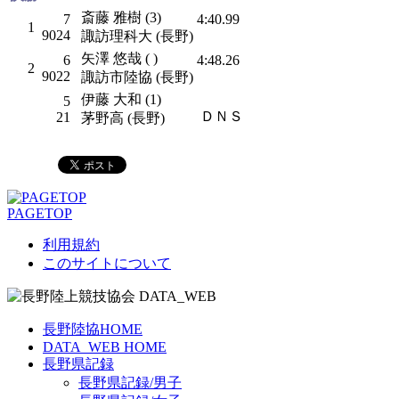
斎藤 雅樹 (3)
7
4:40.99
1
9024
諏訪理科大 (長野)
矢澤 悠哉 ( )
6
4:48.26
2
9022
諏訪市陸協 (長野)
伊藤 大和 (1)
5
ＤＮＳ
21
茅野高 (長野)
PAGETOP
利用規約
このサイトについて
長野陸協HOME
DATA_WEB HOME
長野県記録
長野県記録/男子