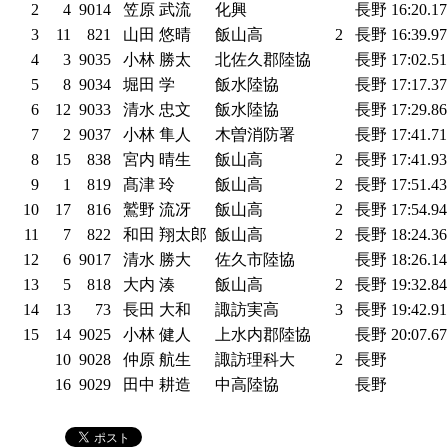
2
4
9014
笠原 武流
化興
長野
16:20.1
3
11
821
山田 悠晴
飯山高
2
長野
16:39.9
4
3
9035
小林 勝太
北佐久郡陸協
長野
17:02.5
5
8
9034
堀田 学
飯水陸協
長野
17:17.3
6
12
9033
清水 忠文
飯水陸協
長野
17:29.8
7
2
9037
小林 隼人
木曽消防署
長野
17:41.7
8
15
838
宮内 晴生
飯山高
2
長野
17:41.9
9
1
819
髙津 玲
飯山高
2
長野
17:51.4
10
17
816
鷲野 流冴
飯山高
2
長野
17:54.9
11
7
822
和田 翔太郎
飯山高
2
長野
18:24.3
12
6
9017
清水 勝大
佐久市陸協
長野
18:26.1
13
5
818
大内 湊
飯山高
2
長野
19:32.8
14
13
73
長田 大和
諏訪実高
3
長野
19:42.9
15
14
9025
小林 健人
上水内郡陸協
長野
20:07.6
10
9028
仲原 航生
諏訪理科大
2
長野
16
9029
田中 耕造
中高陸協
長野