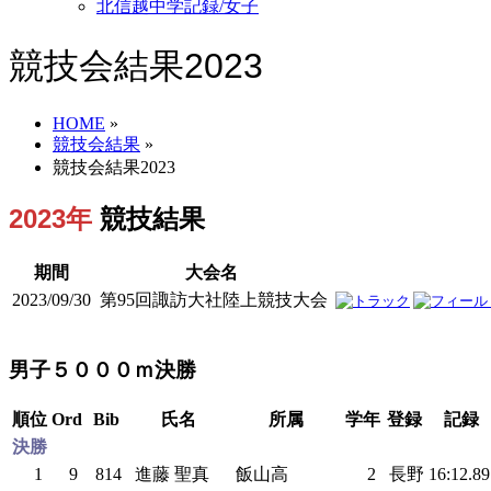
北信越中学記録/女子
競技会結果2023
HOME
»
競技会結果
»
競技会結果2023
2023年
競技結果
期間
大会名
2023/09/30
第95回諏訪大社陸上競技大会
男子５０００ｍ決勝
順位
Ord
Bib
氏名
所属
学年
登録
記録
決勝
1
9
814
進藤 聖真
飯山高
2
長野
16:12.8