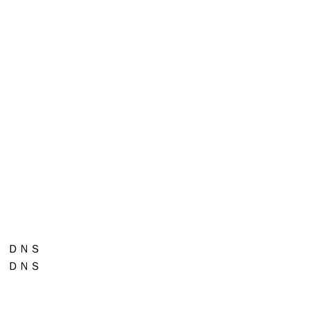
7
7
1
7
6
1
3
3
4
6
4
4
1
7
ＤＮＳ
ＤＮＳ