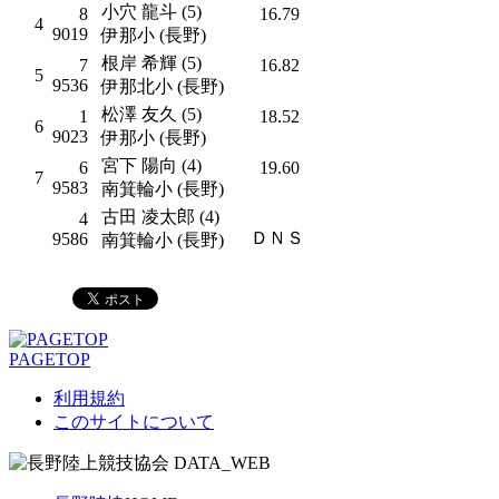
小穴 龍斗 (5)
8
16.79
4
9019
伊那小 (長野)
根岸 希輝 (5)
7
16.82
5
9536
伊那北小 (長野)
松澤 友久 (5)
1
18.52
6
9023
伊那小 (長野)
宮下 陽向 (4)
6
19.60
7
9583
南箕輪小 (長野)
古田 凌太郎 (4)
4
ＤＮＳ
9586
南箕輪小 (長野)
PAGETOP
利用規約
このサイトについて