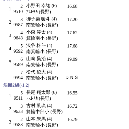
小野田 幸祐 (6)
2
16.68
1
9510
ｱｽﾚﾁｶ (長野)
御子柴 暖斗 (4)
3
17.20
2
9587
南箕輪小 (長野)
小森 湊太 (4)
4
17.62
3
9648
箕輪南小 (長野)
渋谷 柊斗 (4)
5
17.68
4
9592
南箕輪小 (長野)
山﨑 昊治 (4)
6
19.09
5
9589
南箕輪小 (長野)
松代 稜大 (4)
7
ＤＮＳ
9594
南箕輪小 (長野)
決勝2組(-1.2)
長尾 翔太郎 (6)
5
16.55
1
9511
ｱｽﾚﾁｶ (長野)
古村 凱琉 (4)
3
16.72
2
9633
箕輪中部小 (長野)
山本 朱馬 (4)
2
16.79
3
9588
南箕輪小 (長野)