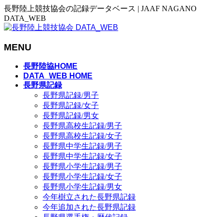
長野陸上競技協会の記録データベース | JAAF NAGANO
DATA_WEB
MENU
メ
長野陸協HOME
ニ
DATA_WEB HOME
長野県記録
ュ
長野県記録/男子
ー
長野県記録/女子
を
長野県記録/男女
飛
長野県高校生記録/男子
ば
長野県高校生記録/女子
す
長野県中学生記録/男子
長野県中学生記録/女子
長野県小学生記録/男子
長野県小学生記録/女子
長野県小学生記録/男女
今年樹立された長野県記録
今年追加された長野県記録