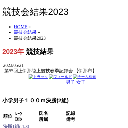
競技会結果2023
HOME
»
競技会結果
»
競技会結果2023
2023年
競技結果
2023/05/21
第55回上伊那陸上競技春季記録会 【伊那市】
男子
女子
男女
小学男子１００ｍ決勝(2組)
氏名
記録
ﾚｰﾝ
順位
Bib
所属
備考
決勝1組(-1.3)