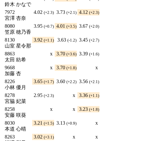
鈴木 かなで
7972
4.02
3.73
4.12
(+2.3)
(+2.1)
(+2.3)
宮澤 杏奈
8080
3.95
4.01
3.67
(+0.7)
(+3.5)
(+2.0)
笠原 穂乃香
8130
3.92
3.63
3.45
(+1.1)
(-1.2)
(+2.7)
山室 星令那
8863
x
3.70
3.39
(+3.6)
(+1.6)
太田 紡希
9668
x
3.70
x
(+1.8)
加藤 杏
8226
3.65
3.60
3.56
(+1.7)
(+2.2)
(+2.1)
小林 優月
8278
2.95
x
3.36
(+2.3)
(+1.1)
宮脇 妃菜
8258
x
x
3.23
(+1.8)
安藤 咲葵
8030
3.21
3.13
x
(+1.5)
(+0.9)
本道 心晴
8263
3.02
x
x
(+3.1)