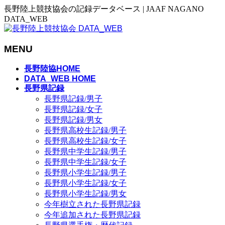
長野陸上競技協会の記録データベース | JAAF NAGANO
DATA_WEB
MENU
メ
長野陸協HOME
ニ
DATA_WEB HOME
長野県記録
ュ
長野県記録/男子
ー
長野県記録/女子
を
長野県記録/男女
飛
長野県高校生記録/男子
ば
長野県高校生記録/女子
す
長野県中学生記録/男子
長野県中学生記録/女子
長野県小学生記録/男子
長野県小学生記録/女子
長野県小学生記録/男女
今年樹立された長野県記録
今年追加された長野県記録