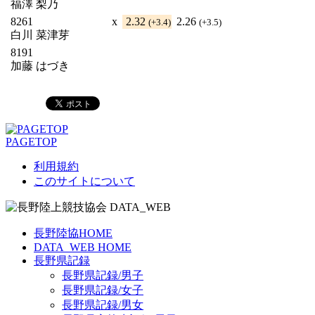
福澤 梨乃
8261
x
2.32
2.26
(+3.4)
(+3.5)
白川 菜津芽
8191
加藤 はづき
PAGETOP
利用規約
このサイトについて
長野陸協HOME
DATA_WEB HOME
長野県記録
長野県記録/男子
長野県記録/女子
長野県記録/男女