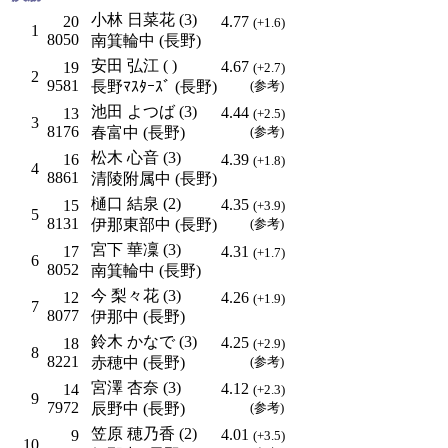
小林 日菜花 (3)
20
4.77
(+1.6)
1
8050
南箕輪中 (長野)
安田 弘江 ( )
4.67
19
(+2.7)
2
9581
長野ﾏｽﾀｰｽﾞ (長野)
(参考)
池田 よつば (3)
4.44
13
(+2.5)
3
8176
春富中 (長野)
(参考)
松木 心音 (3)
16
4.39
(+1.8)
4
8861
清陵附属中 (長野)
樋口 結泉 (2)
4.35
15
(+3.9)
5
8131
伊那東部中 (長野)
(参考)
宮下 華凜 (3)
17
4.31
(+1.7)
6
8052
南箕輪中 (長野)
今 梨々花 (3)
12
4.26
(+1.9)
7
8077
伊那中 (長野)
鈴木 かなで (3)
4.25
18
(+2.9)
8
8221
赤穂中 (長野)
(参考)
宮澤 杏奈 (3)
4.12
14
(+2.3)
9
7972
辰野中 (長野)
(参考)
笠原 穂乃香 (2)
4.01
9
(+3.5)
10