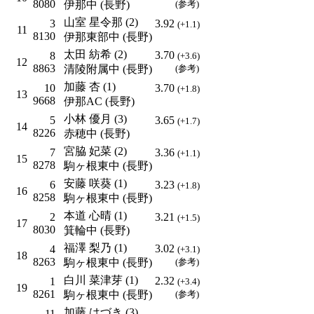
8080
伊那中 (長野)
(参考)
山室 星令那 (2)
3
3.92
(+1.1)
11
8130
伊那東部中 (長野)
太田 紡希 (2)
3.70
8
(+3.6)
12
8863
清陵附属中 (長野)
(参考)
加藤 杏 (1)
10
3.70
(+1.8)
13
9668
伊那AC (長野)
小林 優月 (3)
5
3.65
(+1.7)
14
8226
赤穂中 (長野)
宮脇 妃菜 (2)
7
3.36
(+1.1)
15
8278
駒ヶ根東中 (長野)
安藤 咲葵 (1)
6
3.23
(+1.8)
16
8258
駒ヶ根東中 (長野)
本道 心晴 (1)
2
3.21
(+1.5)
17
8030
箕輪中 (長野)
福澤 梨乃 (1)
3.02
4
(+3.1)
18
8263
駒ヶ根東中 (長野)
(参考)
白川 菜津芽 (1)
2.32
1
(+3.4)
19
8261
駒ヶ根東中 (長野)
(参考)
加藤 はづき (3)
11