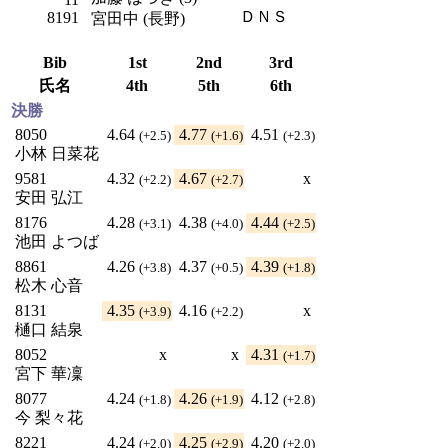
ＤＮＳ
8191
宮田中 (長野)
Bib
1st
2nd
3rd
氏名
4th
5th
6th
決勝
8050
4.64
4.77
4.51
(+2.5)
(+1.6)
(+2.3)
小林 日菜花
9581
4.32
4.67
x
(+2.2)
(+2.7)
安田 弘江
8176
4.28
4.38
4.44
(+3.1)
(+4.0)
(+2.5)
池田 よつば
8861
4.26
4.37
4.39
(+3.8)
(+0.5)
(+1.8)
松木 心音
8131
4.35
4.16
x
(+3.9)
(+2.2)
樋口 結泉
8052
x
x
4.31
(+1.7)
宮下 華凜
8077
4.24
4.26
4.12
(+1.8)
(+1.9)
(+2.8)
今 梨々花
8221
4.24
4.25
4.20
(+2.0)
(+2.9)
(+2.0)