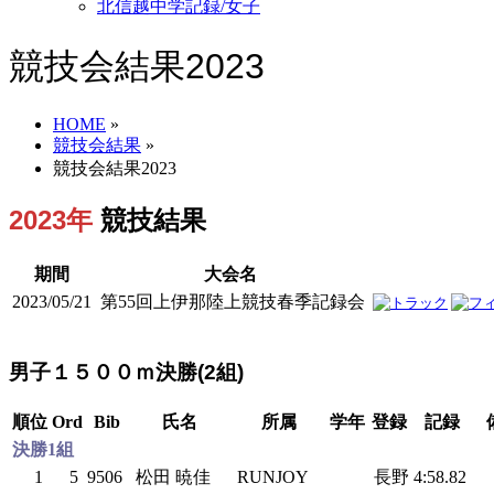
北信越中学記録/女子
競技会結果2023
HOME
»
競技会結果
»
競技会結果2023
2023年
競技結果
期間
大会名
2023/05/21
第55回上伊那陸上競技春季記録会
男子１５００ｍ決勝(2組)
順位
Ord
Bib
氏名
所属
学年
登録
記録
決勝1組
1
5
9506
松田 暁佳
RUNJOY
長野
4:58.82