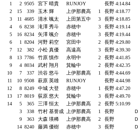
1
2
9505
宮下 晴貴
RUNJOY
長野
4:14.84
2
15
339
玉木 輝
上伊那農高
1
長野
4:18.77
3
11
4685
清水 颯太
上田第五中
3
長野
4:18.85
4
6
8238
滝澤 秀斗
赤穂中
3
長野
4:19.14
5
16
8234
矢澤 颯介
赤穂中
3
長野
4:19.44
6
1
8204
河野 莉空
宮田中
2
長野
4:29.80
7
12
382
小松 真優
高遠高
3
長野
4:39.30
8
13
7786
竹原 慎作
永明中
2
長野
4:41.85
9
4
8034
武村 翔月
箕輪中
2
長野
4:42.35
10
7
337
渋谷 悠斗
上伊那農高
1
長野
4:44.69
11
10
9508
萩原 英雄
RUNJOY
長野
4:44.98
12
8
8249
中城 大登
赤穂中
1
長野
4:47.20
13
17
8019
荻原 悠大
箕輪中
3
長野
4:49.70
14
5
365
三澤 恒太
上伊那農高
2
長野
5:10.99
3
338
竹村 基誉成
上伊那農高
1
長野
9
363
大森 瑛稀
上伊那農高
2
長野
14
8240
藤満 優樹
赤穂中
3
長野