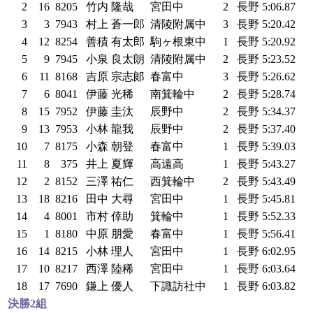
2
16
8205
竹内 隆哉
宮田中
2
長野
5:06.87
3
3
7943
村上 蒼一郎
清陵附属中
3
長野
5:20.42
4
12
8254
善積 有太郎
駒ヶ根東中
1
長野
5:20.92
5
9
7945
小泉 良太朗
清陵附属中
2
長野
5:23.52
6
11
8168
吉原 宗志郞
春富中
3
長野
5:26.62
7
6
8041
伊藤 光稀
南箕輪中
2
長野
5:28.74
8
15
7952
伊藤 圭汰
辰野中
2
長野
5:34.37
9
13
7953
小林 龍我
辰野中
2
長野
5:37.40
10
7
8175
小森 朝登
春富中
1
長野
5:39.03
11
8
375
井上 夏輝
高遠高
1
長野
5:43.27
12
2
8152
三澤 祐仁
西箕輪中
2
長野
5:43.49
13
18
8216
田中 大尋
宮田中
1
長野
5:45.81
14
4
8001
市村 倖助
箕輪中
1
長野
5:52.33
15
1
8180
中原 朋愛
春富中
1
長野
5:56.41
16
14
8215
小林 理人
宮田中
1
長野
6:02.95
17
10
8217
西澤 陸稀
宮田中
1
長野
6:03.64
18
17
7690
鎌上 優人
下諏訪社中
1
長野
6:03.82
決勝2組