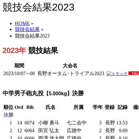
競技会結果2023
HOME
»
競技会結果
»
競技会結果2023
2023年
競技結果
期間
大会名
2023/10/07∼08
長野オータム･トライアル2023
中学男子砲丸投
決勝
【5.000kg】
順位
Ord
Bib
氏名
所属
学年
登録
記録
備
決勝
1
14
6074
小柳 勇斗
七二会中
3
長野
13.53
2
12
6064
田宮 弘太
広徳中
2
長野
9.69
3
10
6066
西澤 洸太朗
広徳中
2
長野
8.16