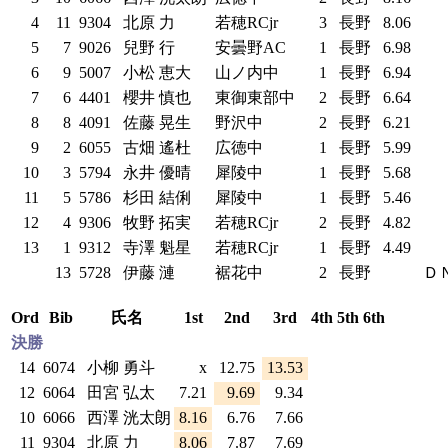
4
11
9304
北原 力
若穂RCjr
3
長野
8.06
5
7
9026
兒野 行
安曇野AC
1
長野
6.98
6
9
5007
小松 恵大
山ノ内中
1
長野
6.94
7
6
4401
櫻井 慎也
東御東部中
2
長野
6.64
8
8
4091
佐藤 晃生
野沢中
2
長野
6.21
9
2
6055
古畑 遙杜
広徳中
1
長野
5.99
10
3
5794
永井 優晴
犀陵中
1
長野
5.68
11
5
5786
杉田 結俐
犀陵中
1
長野
5.46
12
4
9306
牧野 拓実
若穂RCjr
2
長野
4.82
13
1
9312
寺澤 魁星
若穂RCjr
1
長野
4.49
13
5728
伊藤 漣
裾花中
2
長野
Ｄ
Ord
Bib
氏名
1st
2nd
3rd
4th
5th
6th
決勝
14
6074
小柳 勇斗
x
12.75
13.53
12
6064
田宮 弘太
7.21
9.69
9.34
10
6066
西澤 洸太朗
8.16
6.76
7.66
11
9304
北原 力
8.06
7.87
7.69