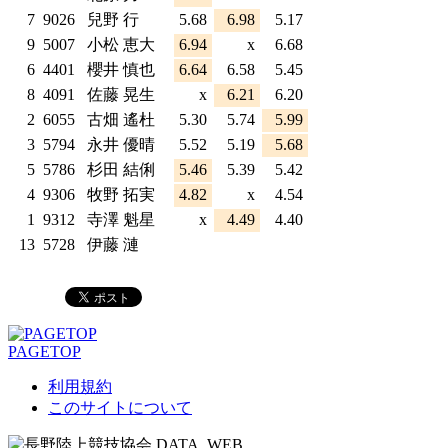
7
9026
兒野 行
5.68
6.98
5.17
9
5007
小松 恵大
6.94
x
6.68
6
4401
櫻井 慎也
6.64
6.58
5.45
8
4091
佐藤 晃生
x
6.21
6.20
2
6055
古畑 遙杜
5.30
5.74
5.99
3
5794
永井 優晴
5.52
5.19
5.68
5
5786
杉田 結俐
5.46
5.39
5.42
4
9306
牧野 拓実
4.82
x
4.54
1
9312
寺澤 魁星
x
4.49
4.40
13
5728
伊藤 漣
PAGETOP
利用規約
このサイトについて