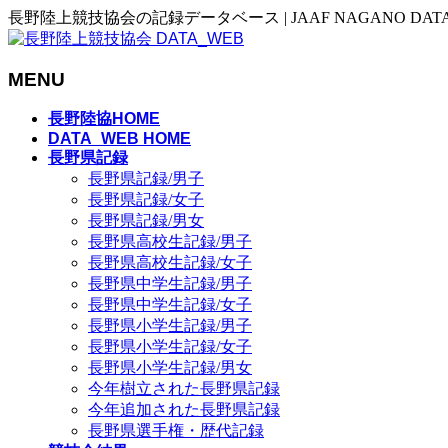
長野陸上競技協会の記録データベース | JAAF NAGANO DAT
MENU
メ
長野陸協HOME
ニ
DATA_WEB HOME
長野県記録
ュ
長野県記録/男子
ー
長野県記録/女子
を
長野県記録/男女
飛
長野県高校生記録/男子
ば
長野県高校生記録/女子
す
長野県中学生記録/男子
長野県中学生記録/女子
長野県小学生記録/男子
長野県小学生記録/女子
長野県小学生記録/男女
今年樹立された長野県記録
今年追加された長野県記録
長野県選手権・歴代記録